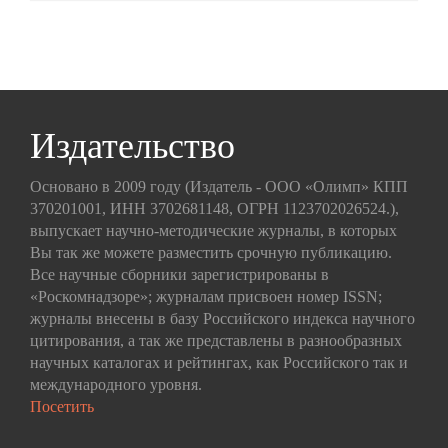
Издательство
Основано в 2009 году (Издатель - ООО «Олимп» КПП
370201001, ИНН 3702681148, ОГРН 1123702026524.),
выпускает научно-методические журналы, в которых
Вы так же можете разместить срочную публикацию.
Все научные сборники зарегистрированы в
«Роскомнадзоре»; журналам присвоен номер ISSN;
журналы внесены в базу Российского индекса научного
цитирования, а так же представлены в разнообразных
научных каталогах и рейтингах, как Российского так и
международного уровня.
Посетить