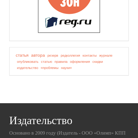
статья
автора
резерв
редколлегия
контакты
журнале
опубликовать
статью
правила
оформления
скидки
издательство
«проблемы
науки»
Издательство
Основано в 2009 году (Издатель - ООО «Олимп» КПП