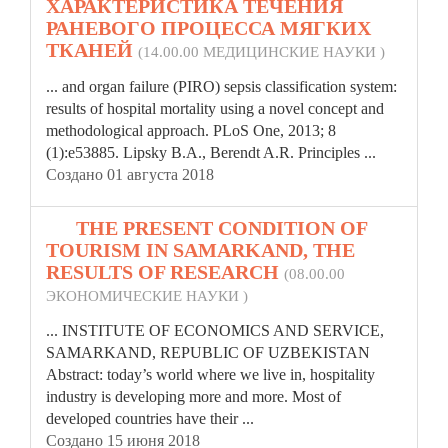
ХАРАКТЕРИСТИКА ТЕЧЕНИЯ
РАНЕВОГО ПРОЦЕССА МЯГКИХ
ТКАНЕЙ
(14.00.00 МЕДИЦИНСКИЕ НАУКИ )
... and organ failure (PIRO) sepsis classification system:
results of
hospital
mortality using a novel concept and
methodological approach. PLoS One, 2013; 8
(1):e53885. Lipsky B.A., Berendt A.R. Principles ...
Создано 01 августа 2018
49.
THE PRESENT CONDITION OF
TOURISM IN SAMARKAND, THE
RESULTS OF RESEARCH
(08.00.00
ЭКОНОМИЧЕСКИЕ НАУКИ )
... INSTITUTE OF ECONOMICS AND SERVICE,
SAMARKAND, REPUBLIC OF UZBEKISTAN
Abstract: today’s world where we live in,
hospital
ity
industry is developing more and more. Most of
developed countries have their ...
Создано 15 июня 2018