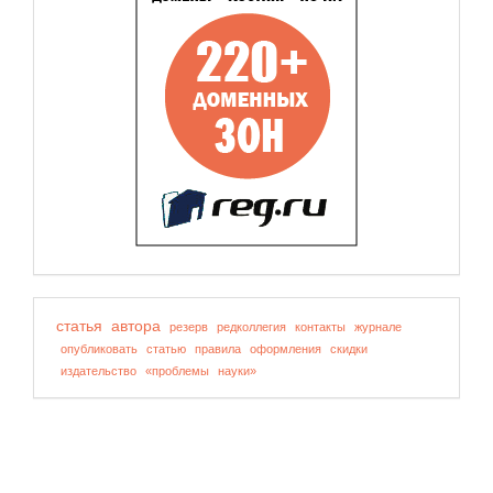
статья
автора
резерв
редколлегия
контакты
журнале
опубликовать
статью
правила
оформления
скидки
издательство
«проблемы
науки»