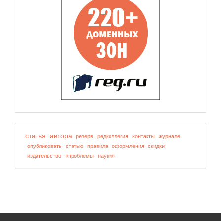
статья
автора
резерв
редколлегия
контакты
журнале
опубликовать
статью
правила
оформления
скидки
издательство
«проблемы
науки»