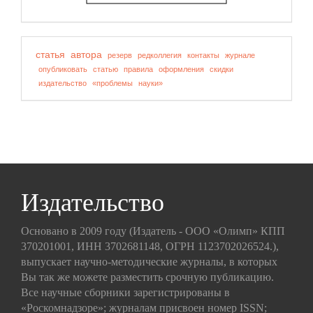
статья
автора
резерв
редколлегия
контакты
журнале
опубликовать
статью
правила
оформления
скидки
издательство
«проблемы
науки»
Издательство
Основано в 2009 году (Издатель - ООО «Олимп» КПП
370201001, ИНН 3702681148, ОГРН 1123702026524.),
выпускает научно-методические журналы, в которых
Вы так же можете разместить срочную публикацию.
Все научные сборники зарегистрированы в
«Роскомнадзоре»; журналам присвоен номер ISSN;