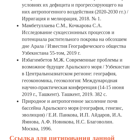
условиях их дефицита и прогрессирующего на
них антропогенного воздействия (2020-2030 гг.) /
Ирригация и мелиорация, 2018. № 1.
Мамбетуллаева С.М., Кочкарова С.А.
Исследование сукцессионных процессов и
потенциала растительного покрова на обсохшем
дне Арала / Известия Географического общества
Узбекистана 55-том, 2019 г.
Избагимбетов М.Ж. Современные проблемы и
возможное будущее Аральского моря / Узбекистан
в Центральноазиатском регионе: география,
геоэкономика, геоэкология: Международная
научно-практическая конференция (14-15 июня
2019 г., Ташкент). Ташкент, 2019. 382 с.
Природное и антропогенное засоление почв
бассейна Аральского моря (география, генезис,
эволюция) / Е.И. Панкова, И.П. Айдаров, И.А.
Ямнова, А.Ф. Новикова, Н.С. Благоволин.
Москва, 1996.
Ссылка для цитирования данной