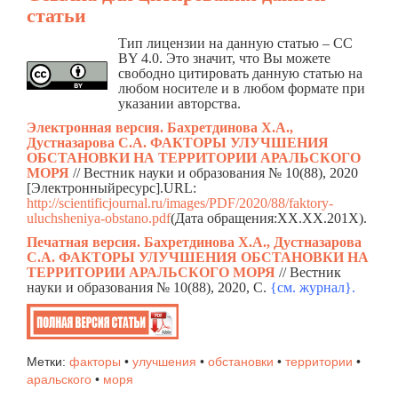
статьи
Тип лицензии на данную статью – CC
BY 4.0. Это значит, что Вы можете
свободно цитировать данную статью на
любом носителе и в любом формате при
указании авторства.
Электронная версия. Бахретдинова Х.А.,
Дустназарова С.А. ФАКТОРЫ УЛУЧШЕНИЯ
ОБСТАНОВКИ НА ТЕРРИТОРИИ АРАЛЬСКОГО
МОРЯ
// Вестник науки и образования № 10(88), 2020
[Электронныйресурс].URL:
http://scientificjournal.ru/images/PDF/2020/88/faktory-
uluchsheniya-obstano.pdf
(Дата обращения:ХХ.ХХ.201Х).
Печатная версия. Бахретдинова Х.А., Дустназарова
С.А. ФАКТОРЫ УЛУЧШЕНИЯ ОБСТАНОВКИ НА
ТЕРРИТОРИИ АРАЛЬСКОГО МОРЯ
// Вестник
науки и образования № 10(88), 2020, C.
{см. жур
н
ал}.
Метки:
факторы
•
улучшения
•
обстановки
•
территории
•
аральского
•
моря