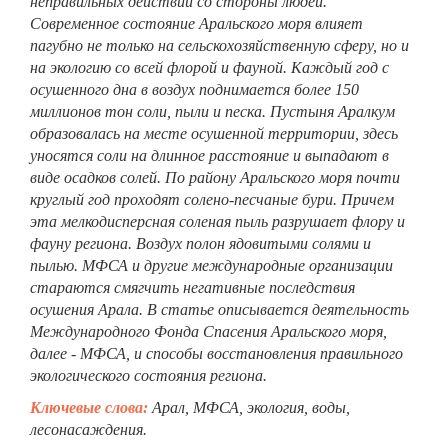
неправильных действий со стороны людей.
Современное состояние Аральского моря влияет
пагубно не только на сельскохозяйственную сферу, но и
на экологию со всей флорой и фауной. Каждый год с
осушенного дна в воздух поднимается более 150
миллионов тон соли, пыли и песка. Пустыня Аралкум
образовалась на месте осушенной территории, здесь
уносятся соли на длинное расстояние и выпадают в
виде осадков солей. По району Аральского моря почти
круглый год проходят солено-песчаные бури. Причем
эта мелкодисперсная соленая пыль разрушает флору и
фауну региона. Воздух полон ядовитыми солями и
пылью. МФСА и другие международные организации
стараются смягчить негативные последствия
осушения Арала. В статье описывается деятельность
Международного Фонда Спасения Аральского моря,
далее - МФСА, и способы восстановления правильного
экологического состояния региона.
Ключевые слова:
Арал, МФСА, экология, воды,
лесонасаждения.