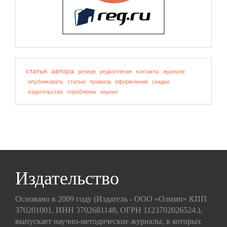
статья
автора
резерв
редколлегия
контакты
журнале
опубликовать
статью
правила
оформления
скидки
издательство
«проблемы
науки»
Издательство
Основано в 2009 году (Издатель - ООО «Олимп» КПП
370201001, ИНН 3702681148, ОГРН 1123702026524.),
выпускает научно-методические журналы, в которых