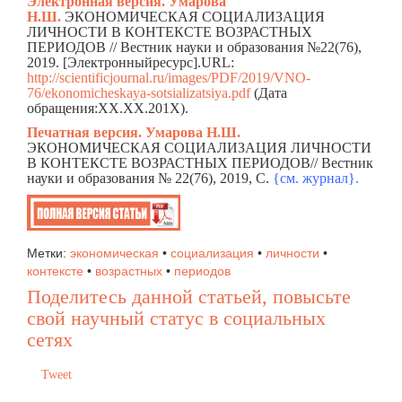
Электронная версия.
Умарова
Н.Ш.
ЭКОНОМИЧЕСКАЯ СОЦИАЛИЗАЦИЯ
ЛИЧНОСТИ В КОНТЕКСТЕ ВОЗРАСТНЫХ
ПЕРИОДОВ // Вестник науки и образования №22(76),
2019. [Электронныйресурс].URL:
http://scientificjournal.ru/images/PDF/2019/VNO-
76/ekonomicheskaya-sotsializatsiya.pdf
(Дата
обращения:ХХ.ХХ.201Х).
Печатная версия. Умарова Н.Ш.
ЭКОНОМИЧЕСКАЯ СОЦИАЛИЗАЦИЯ ЛИЧНОСТИ
В КОНТЕКСТЕ ВОЗРАСТНЫХ ПЕРИОДОВ// Вестник
науки и образования № 22(76), 2019, C.
{см. жур
н
ал}.
Метки:
экономическая
•
социализация
•
личности
•
контексте
•
возрастных
•
периодов
Поделитесь данной статьей, повысьте
свой научный статус в социальных
сетях
Tweet