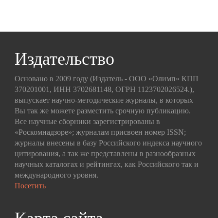
Издательство
Основано в 2009 году (Издатель - ООО «Олимп» КПП
370201001, ИНН 3702681148, ОГРН 1123702026524.),
выпускает научно-методические журналы, в которых
Вы так же можете разместить срочную публикацию.
Все научные сборники зарегистрированы в
«Роскомнадзоре»; журналам присвоен номер ISSN;
журналы внесены в базу Российского индекса научного
цитирования, а так же представлены в разнообразных
научных каталогах и рейтингах, как Российского так и
международного уровня.
Посетить