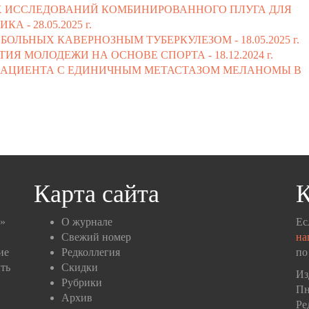
Х ИССЛЕДОВАНИЙ КОМБИНИРОВАННОГО ПЛУГА ДЛЯ
ИКА -
28.05.2025 г.
БОЛЬНЫХ КАВЕРНОЗНЫМ ТУБЕРКУЛЕЗОМ -
18.05.2025 г.
ТИЯ МОЛОДЕЖИ НА ОСНОВЕ СПОРТА -
18.12.2024 г.
ПАЦИЕНТА С ЕДИНИЧНЫМ МЕТАСТАЗОМ МЕЛАНОМЫ В
Карта сайта
К
п»
О журнале
Ес
Свежий номер
на
ие
Редколлегия
по
ть
Скидки
Из
Рубрики
Пн
Архив
Ре