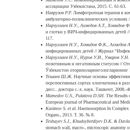
ассоциации Узбекистана, 2015. С. 61-63.
Наврузов Р.Р.
Лимфотропная терапия в ком
амбулаторно-поликлинических условиях // 
Нарзуллаев Н.У., Ахмедов А.Т., Хомидов Ф
и глотки у ВИЧ-инфицированных детей // 
117.
Нарзуллаев Н.У., Хомидов Ф.К., Ахмедов А
инфицированных детей // Журнал “Инфекци
Нарзуллаев Н.У., Нуров У.И., Умаров У.Н.
позитивным и негативным статусом // О
Ўзбекистон оториноларингологларининг I
Тешаев Ш.Ж.
Научные основы эффективн
перспективных сортах хлопчатника в раз
дисс.. доктора с.-х. наук. Ташкент, 2008.-4
Mamedov U.S., Pulatova D.SH.
The Results o
European journal of Pharmaceutical and Medic
Kasimov S. et al.
Нaemosorption In Complex Man
Organs., 2013. Т. 36. № 8.
Teshayev S.J., Khudoyberdiyev D.K. & Davlat
stomach wall, macro-, microscopic anatomy of 