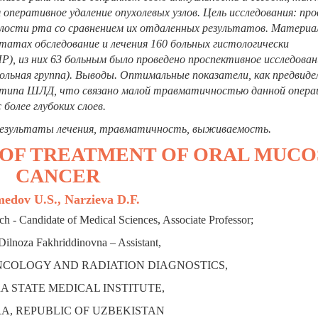
оперативное удаление опухолевых узлов
. Цель исследования: пр
олости рта со сравнением их отдаленных результатов. Материа
татах обследование и лечения 160 больных гистологически
, из них 63 больным было проведено проспективное исследован
рольная группа). Выводы. Оптимальные показатели, как предвиде
 типа ШЛД, что связано малой травматичностью данной опера
более глубоких слоев.
результат
ы лечения, травматичность, выживаемость.
 OF TREATMENT OF ORAL MUCO
CANCER
edov U.S., Narzieva D.F.
- Candidate of Medical Sciences, Associate Professor;
Dilnoza Fakhriddinovna – Assistant,
COLOGY AND RADIATION DIAGNOSTICS,
 STATE MEDICAL INSTITUTE,
, REPUBLIC OF UZBEKISTAN