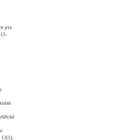
и рта
15-
.
kistan
ificial
he
 13(1),