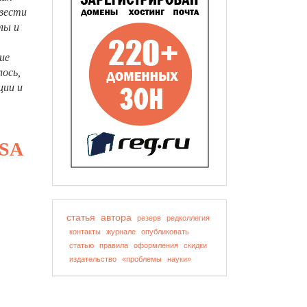
овести
лы и
ие
лось,
ции и
SA
статья
автора
резерв
редколлегия
контакты
журнале
опубликовать
статью
правила
оформления
скидки
издательство
«проблемы
науки»