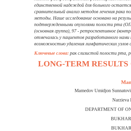
единственной надеждой для больного остается 
сравнительный анализ методов лечения рака п
методы. Наше исследование основано на резуль
подтвержденными опухолями полости рта (ОПР)
(основная группа), 97 - ретроспективное (конт
отмечалась у пациентов разработанного нами
возможностью удаления лимфатических узлов с 
Ключевые слова:
рак слизистой полости рта, 
LONG-TERM RESULTS
Mam
Mamedov Umidjon Sunnatovich 
Narzieva 
DEPARTMENT OF ON
BUKHARA
BUKHARA