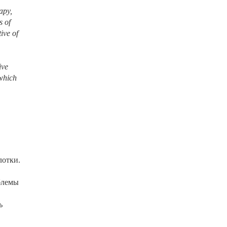
apy,
s of
ive of
ive
 which
лотки.
блемы
ь