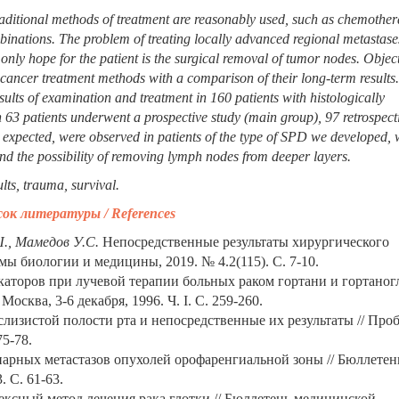
traditional methods of treatment are reasonably used, such as chemother
binations. The problem of treating locally advanced regional metastase
only hope for the patient is the surgical removal of tumor nodes. Object
 cancer treatment methods with a comparison of their long-term results.
ults of examination and treatment in 160 patients with histologically
 63 patients underwent a prospective study (main group), 97 retrospect
s expected, were observed in patients of the type of SPD we developed,
and the possibility of removing lymph nodes from deeper layers.
lts, trauma, survival.
ок литературы / References
Ш., Мамедов У.С.
Непосредственные результаты хирургического
мы биологии и медицины, 2019. № 4.2(115). С. 7-10.
торов при лучевой терапии больных раком гортани и гортаног
осква, 3-6 декабря, 1996. Ч. I. С. 259-260.
слизистой полости рта и непосредственные их результаты // Про
5-78.
арных метастазов опухолей орофаренгиальной зоны // Бюллетен
. С. 61-63.
сный метод лечения рака глотки // Бюллетень медицинской