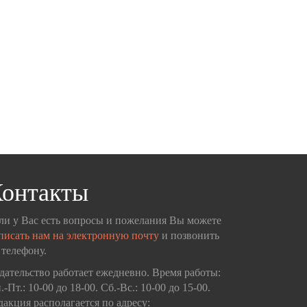
онтакты
ли у Вас есть вопросы и пожелания Вы можете
писать нам на электронную почту
и позвонить
 телефону.
дательство работает ежедневно. Время работы:
.-Пт.: 10-00 до 18-00. Сб.-Вс.: 10-00 до 15-00.
дакция располагается по адресу: