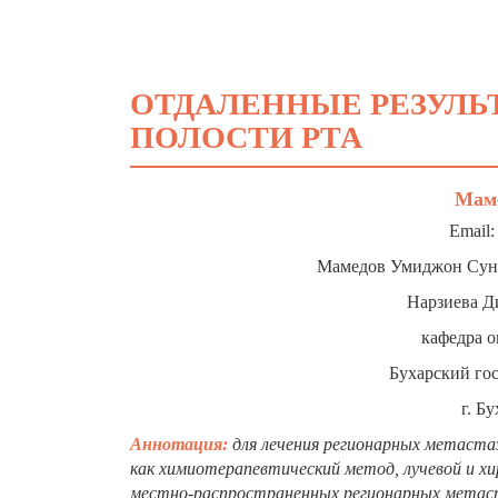
ОТДАЛЕННЫЕ РЕЗУЛЬ
ПОЛОСТИ РТА
Маме
Email:
Мамедов Умиджон Сунна
Нарзиева Д
кафедра о
Бухарский гос
г. Б
Аннотация:
для лечения регионарных метаста
как химиотерапевтический метод, лучевой и хи
местно-распространенных регионарных метаста