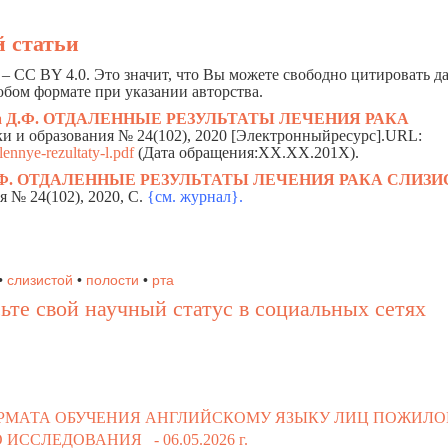
 статьи
– CC BY 4.0. Это значит, что Вы можете свободно цитировать 
юбом формате при указании авторства.
 Д.Ф.
ОТДАЛЕННЫЕ РЕЗУЛЬТАТЫ ЛЕЧЕНИЯ РАКА
уки и образования № 24(102), 2020 [Электронныйресурс].URL:
lennye-rezultaty-l.pdf
(Дата обращения:ХХ.ХХ.201Х).
иева Д.Ф. ОТДАЛЕННЫЕ РЕЗУЛЬТАТЫ ЛЕЧЕНИЯ РАКА СЛИЗ
я № 24(102), 2020, C.
{см. жур
н
ал}.
•
слизистой
•
полости
•
рта
ьте свой научный статус в социальных сетях
РМАТА ОБУЧЕНИЯ АНГЛИЙСКОМУ ЯЗЫКУ ЛИЦ ПОЖИЛО
ГО ИССЛЕДОВАНИЯ -
06.05.2026 г.