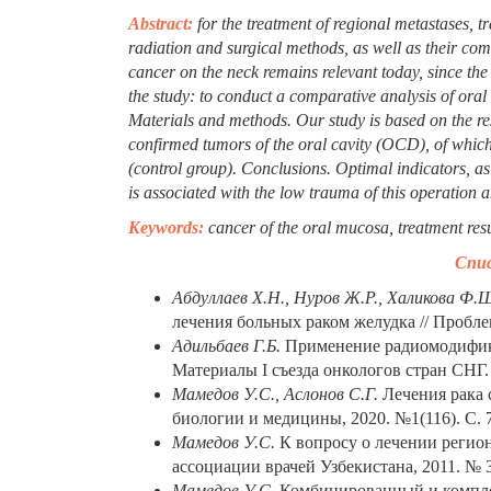
Abstract:
for the treatment of regional metastases, 
radiation and surgical methods, as well as their com
cancer on the neck remains relevant today, since the 
the study: to conduct a comparative analysis of oral
Materials and methods. Our study is based on the res
confirmed tumors of the oral cavity (OCD), of which
(control group). Conclusions. Optimal indicators, a
is associated with the low trauma of this operation 
Keywords:
cancer of the oral mucosa, treatment resu
Спис
Абдуллаев Х.Н., Нуров Ж.Р., Халикова Ф.
лечения больных раком желудка // Пробле
Адильбаев Г.Б.
Применение радиомодифика
Материалы I съезда онкологов стран СНГ. М
Мамедов У.С., Аслонов С.Г.
Лечения рака 
биологии и медицины, 2020. №1(116). С. 7
Мамедов У.С.
К вопросу о лечении регион
ассоциации врачей Узбекистана, 2011. № 3
Мамедов У.С.
Комбинированный и комплек