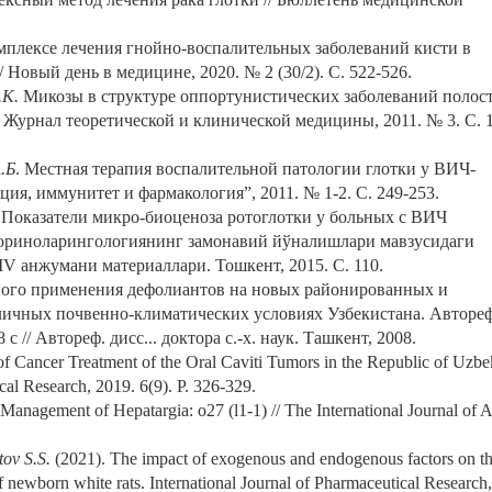
плексе лечения гнойно-воспалительных заболеваний кисти в
Новый день в медицине, 2020. № 2 (30/2). С. 522-526.
.К.
Микозы в структуре оппортунистических заболеваний полост
Журнал теоретической и клинической медицины, 2011. № 3. С. 1
.Б
. Местная терапия воспалительной патологии глотки у ВИЧ-
я, иммунитет и фармакология”, 2011. № 1-2. С. 249-253.
Показатели микро-биоценоза ротоглотки у больных с ВИЧ
ториноларингологиянинг замонавий йўналишлари мавзусидаги
V анжумани материаллари. Тошкент, 2015. С. 110.
ого применения дефолиантов на новых районированных и
личных почвенно-климатических условиях Узбекистана. Автореф
8 с // Автореф. дисс... доктора с.-х. наук. Ташкент, 2008.
f Cancer Treatment of the Oral Caviti Tumors in the Republic of Uzbe
al Research, 2019. 6(9). P. 326-329.
agement оf Hepatargia: o27 (l1-1) // The International Journal of Art
ov S.S.
(2021). The impact of exogenous and endogenous factors on t
newborn white rats. International Journal of Pharmaceutical Research,