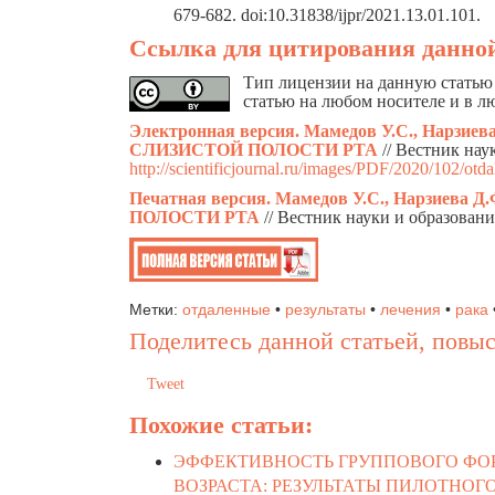
679-682. doi:10.31838/ijpr/2021.13.01.101.
Ссылка для цитирования данной
Тип лицензии на данную статью 
статью на любом носителе и в л
Электронная версия. Мамедов У.С., Нарзиева
СЛИЗИСТОЙ ПОЛОСТИ РТА
// Вестник на
http://scientificjournal.ru/images/PDF/2020/102/otda
Печатная версия. Мамедов У.С., Нарз
ПОЛОСТИ РТА
// Вестник науки и образовани
Метки:
отдаленные
•
результаты
•
лечения
•
рака
Поделитесь данной статьей, повыс
Tweet
Похожие статьи:
ЭФФЕКТИВНОСТЬ ГРУППОВОГО ФО
ВОЗРАСТА: РЕЗУЛЬТАТЫ ПИЛОТНО