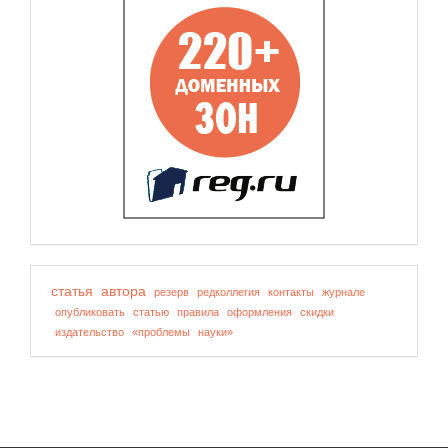
статья
автора
резерв
редколлегия
контакты
журнале
опубликовать
статью
правила
оформления
скидки
издательство
«проблемы
науки»