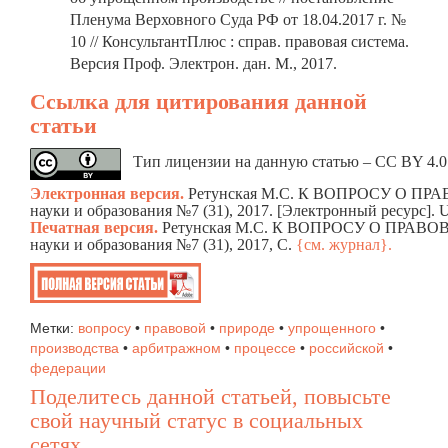
Пленума Верховного Суда РФ от 18.04.2017 г. №
10 // КонсультантПлюс : справ. правовая система.
Версия Проф. Электрон. дан. М., 2017.
Ссылка для цитирования данной
статьи
Тип лицензии на данную статью – CC BY 4.0.
Электронная версия.
Ретунская М.С. К ВОПРОСУ О 
науки и образования №7 (31), 2017. [Электронный ресурс].
Печатная версия.
Ретунская М.С. К ВОПРОСУ О ПР
науки и образования №7 (31), 2017, C.
{см. журнал}.
Метки:
вопросу
•
правовой
•
природе
•
упрощенного
•
производства
•
арбитражном
•
процессе
•
российской
•
федерации
Поделитесь данной статьей, повысьте
свой научный статус в социальных
сетях