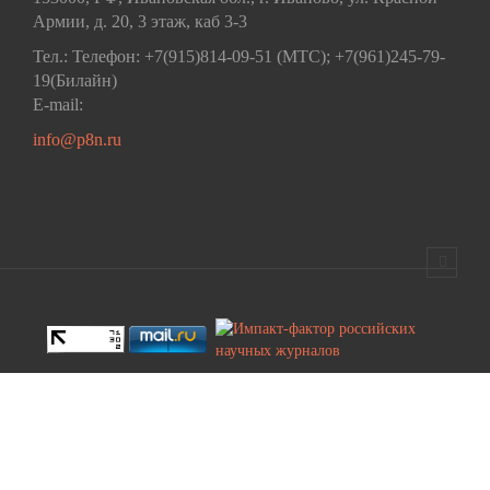
Армии, д. 20, 3 этаж, каб 3-3
Тел.: Телефон: +7(915)814-09-51 (МТС); +7(961)245-79-
19(Билайн)
E-mail:
info@p8n.ru