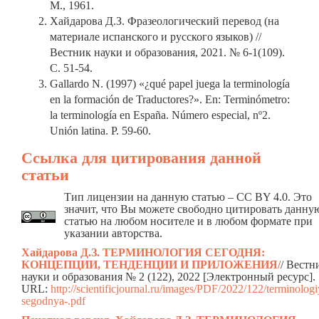
М., 1961.
Хайдарова Д.З. Фразеологический перевод (на
материале испанского и русского языков) //
Вестник науки и образования, 2021. № 6-1(109).
С. 51-54.
Gallardo N. (1997) «¿qué papel juega la terminología
en la formación de Traductores?». En: Terminómetro:
la terminología en España. Número especial, nº2.
Unión latina. Р. 59-60.
Ссылка для цитирования данной
статьи
Тип лицензии на данную статью – CC BY 4.0. Это
значит, что Вы можете свободно цитировать данну
статью на любом носителе и в любом формате при
указании авторства.
Хайдарова Д.З. ТЕРМИНОЛОГИЯ СЕГОДНЯ:
КОНЦЕПЦИИ, ТЕНДЕНЦИИ И ПРИЛОЖЕНИЯ
/
/ Вестн
науки и образования № 2 (122), 2022 [Электронный ресурс].
URL:
http://scientificjournal.ru/images/PDF/2022/122/terminologi
segodnya-.pdf