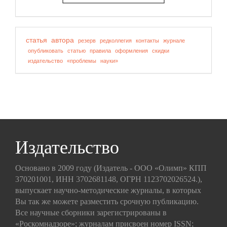
статья
автора
резерв
редколлегия
контакты
журнале
опубликовать
статью
правила
оформления
скидки
издательство
«проблемы
науки»
Издательство
Основано в 2009 году (Издатель - ООО «Олимп» КПП
370201001, ИНН 3702681148, ОГРН 1123702026524.),
выпускает научно-методические журналы, в которых
Вы так же можете разместить срочную публикацию.
Все научные сборники зарегистрированы в
«Роскомнадзоре»; журналам присвоен номер ISSN;