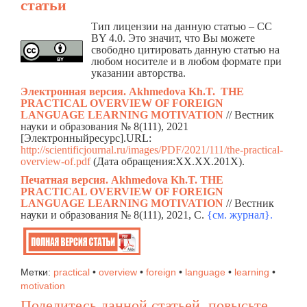
статьи
Тип лицензии на данную статью – CC
BY 4.0. Это значит, что Вы можете
свободно цитировать данную статью на
любом носителе и в любом формате при
указании авторства.
Электронная версия. Akhmedova Kh.T.
THE
PRACTICAL OVERVIEW OF FOREIGN
LANGUAGE LEARNING MOTIVATION
// Вестник
науки и образования № 8(111), 2021
[Электронныйресурс].URL:
http://scientificjournal.ru/images/PDF/2021/111/the-practical-
overview-of.pdf
(Дата обращения:ХХ.ХХ.201Х).
Печатная версия. Akhmedova Kh.T.
THE
PRACTICAL OVERVIEW OF FOREIGN
LANGUAGE LEARNING MOTIVATION
// Вестник
науки и образования № 8(111), 2021, C.
{см. жур
н
ал}.
Метки:
practical
•
overview
•
foreign
•
language
•
learning
•
motivation
Поделитесь данной статьей, повысьте