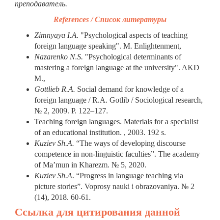
преподаватель.
References / Список литературы
Zimnyaya I.A.
"Psychological aspects of teaching
foreign language speaking". M. Enlightenment,
Nazarenko N.S.
"Psychological determinants of
mastering a foreign language at the university". AKD
M.,
Gottlieb R.A.
Social demand for knowledge of a
foreign language / R.A. Gotlib / Sociological research,
№ 2, 2009. P. 122–127.
Teaching foreign languages. Materials for a specialist
of an educational institution. , 2003. 192 s.
Kuziev Sh.A.
“The ways of developing discourse
competence in non-linguistic faculties”. The academy
of Ma’mun in Kharezm. № 5, 2020.
Kuziev Sh.A
. “Progress in language teaching via
picture stories”. Voprosy nauki i obrazovaniya. № 2
(14), 2018. 60-61.
Ссылка для цитирования данной