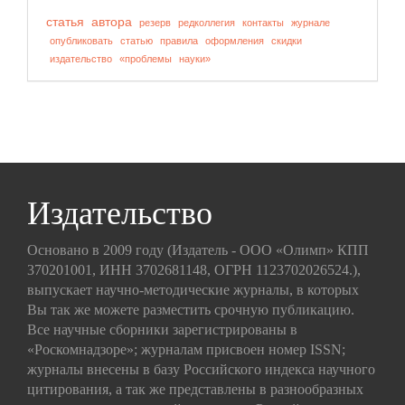
статья
автора
резерв
редколлегия
контакты
журнале
опубликовать
статью
правила
оформления
скидки
издательство
«проблемы
науки»
Издательство
Основано в 2009 году (Издатель - ООО «Олимп» КПП
370201001, ИНН 3702681148, ОГРН 1123702026524.),
выпускает научно-методические журналы, в которых
Вы так же можете разместить срочную публикацию.
Все научные сборники зарегистрированы в
«Роскомнадзоре»; журналам присвоен номер ISSN;
журналы внесены в базу Российского индекса научного
цитирования, а так же представлены в разнообразных