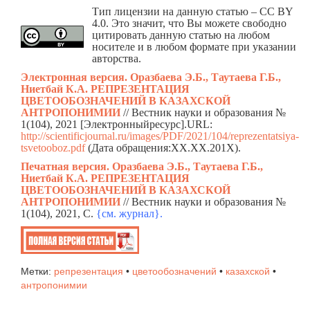
Тип лицензии на данную статью – CC BY
4.0. Это значит, что Вы можете свободно
цитировать данную статью на любом
носителе и в любом формате при указании
авторства.
Электронная версия. Оразбаева Э.Б., Таутаева Г.Б.,
Ниетбай К.А. РЕПРЕЗЕНТАЦИЯ
ЦВЕТООБОЗНАЧЕНИЙ В КАЗАХСКОЙ
АНТРОПОНИМИИ
// Вестник науки и образования №
1(104), 2021 [Электронныйресурс].URL:
http://scientificjournal.ru/images/PDF/2021/104/reprezentatsiya-
tsvetooboz.pdf
(Дата обращения:ХХ.ХХ.201Х).
Печатная версия. Оразбаева Э.Б., Таутаева Г.Б.,
Ниетбай К.А. РЕПРЕЗЕНТАЦИЯ
ЦВЕТООБОЗНАЧЕНИЙ В КАЗАХСКОЙ
АНТРОПОНИМИИ
// Вестник науки и образования №
1(104), 2021, C.
{см. жур
н
ал}.
Метки:
репрезентация
•
цветообозначений
•
казахской
•
антропонимии