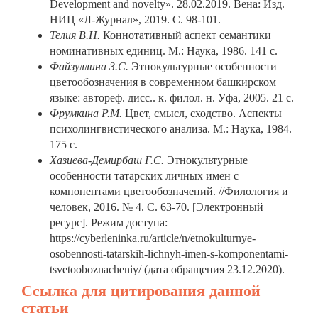
Development and novelty». 28.02.2019. Вена: Изд.
НИЦ «Л-Журнал», 2019. С. 98-101.
Телия В.Н.
Коннотативный аспект семантики
номинативных единиц. М.: Наука, 1986. 141 с.
Файзуллина З.С.
Этнокультурные особенности
цветообозначения в современном башкирском
языке: автореф. дисс.. к. филол. н. Уфа, 2005. 21 с.
Фрумкина Р.М.
Цвет, смысл, сходство. Аспекты
психолингвистического анализа. М.: Наука, 1984.
175 c.
Хазиева-Демирбаш Г.С.
Этнокультурные
особенности татарских личных имен с
компонентами цветообозначений. //Филология и
человек, 2016. № 4. С. 63-70. [Электронный
ресурс]. Режим доступа:
https://cyberleninka.ru/article/n/etnokulturnye-
osobennosti-tatarskih-lichnyh-imen-s-komponentami-
tsvetooboznacheniy/ (дата обращения 23.12.2020).
Ссылка для цитирования данной
статьи