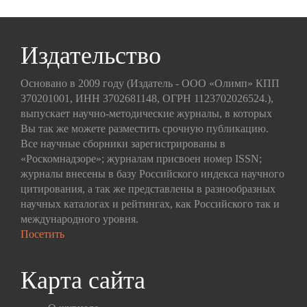
Издательство
Основано в 2009 году (Издатель - ООО «Олимп» КПП
370201001, ИНН 3702681148, ОГРН 1123702026524.),
выпускает научно-методические журналы, в которых
Вы так же можете разместить срочную публикацию.
Все научные сборники зарегистрированы в
«Роскомнадзоре»; журналам присвоен номер ISSN;
журналы внесены в базу Российского индекса научного
цитирования, а так же представлены в разнообразных
научных каталогах и рейтингах, как Российского так и
международного уровня.
Посетить
Карта сайта