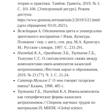
теории и практики. Тамбов: Грамота, 2019. № 3.
С. 101-106. [Электронный ресурс]. Режим
доступа:
https://www.gramota.net/materials/2/2019/3/21.html/
(дата обращения: 03.01.2021).
Вежбицкая А.
Обозначения цвета и универсалии
зрительного восприятия // Язык. Культура.
Познание / пер. с англ.; отв. ред. М.А. Кронгауз.
М.: Русские словари, 1997. С. 231-291.
Ниетбай К.А., Оразбаева Э.Б., Таутаева Г.Б.,
Тилеуова С.С.
О синтаксических связях между
компонентами имен-композитов казахской
антропонимии.//Вестник науки и образования,
2019. № 23 (77). Ч. 3. С. 21-24.
Саттар-Мулилле Г.
О чем говорят татарские
имена? Казань, 1998. 485 с.
Таутаева Г.Б., Ниетбай К.А.
Имена-композиты
как специфические формы казахских
антропонимов.// Сборник научных трудов по
материалам ІХ МНПК «Global science.