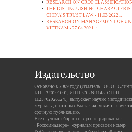
RESEARCH ON CROP CLASSIFICATION
THE DISTINGUISHING CHARACTERIST
CHINA’S TRUST LAW -
11.03.2022 г.
RESEARCH ON MANAGEMENT OF UNI
VIETNAM -
27.04.2021 г.
Издательство
Основано в 2009 году (Издатель - ООО «Олим
КПП 370201001, ИНН 3702681148, ОГРН
1123702026524.), выпускает научно-методическ
журналы, в которых Вы так же можете размести
срочную публикацию.
Все научные сборники зарегистрированы в
«Роскомнадзоре»; журналам присвоен номер
ISSN; журналы внесены в базу Российского