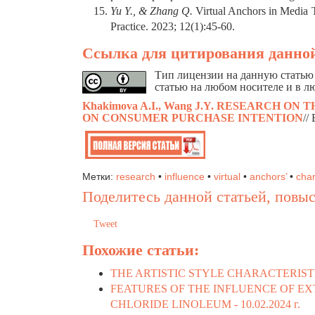
Yu Y., & Zhang Q.
Virtual Anchors in Media 
Practice. 2023; 12(1):45-60.
Ссылка для цитирования данной
Тип лицензии на данную статью 
статью на любом носителе и в л
Khakimova A
.I.,
Wang J
.Y.
RESEARCH ON T
ON CONSUMER PURCHASE INTENTION
//
Метки:
research
•
influence
•
virtual
•
anchors’
•
char
Поделитесь данной статьей, повыс
Tweet
Похожие статьи:
THE ARTISTIC STYLE CHARACTERIST
FEATURES OF THE INFLUENCE OF E
CHLORIDE LINOLEUM -
10.02.2024 г.