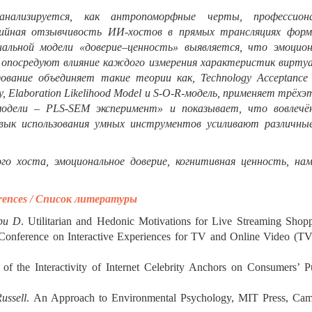
лизируется, как антропоморфные черты, профессиона
тийная отзывчивость ИИ-хостов в прямых трансляциях фор
нальной модели «доверие–ценность» выявляется, что эмоцион
о опосредуют влияние каждого измерения характеристик виртуа
ование объединяет такие теории как, Technology Acceptance 
ory, Elaboration Likelihood Model и S-O-R-модель, применяет трёх
одели – PLS-SEM эксперимент» и показывает, что вовлечё
авык использования умных инструментов усиливают различны
о хоста, эмоциональное доверие, когнитивная ценность, нам
rences
/ Список литературы
abu D
. Utilitarian and Hedonic Motivations for Live Streaming Shopp
Conference on Interactive Experiences for TV and Online Video (TV
of the Interactivity of Internet Celebrity Anchors on Consumers’ P
ussell
. An Approach to Environmental Psychology, MIT Press, Cam