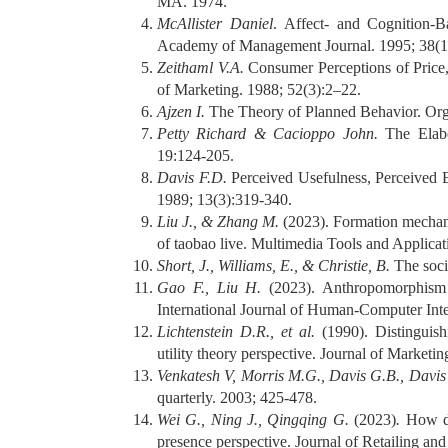
MA. 1974.
McAllister Daniel
. Affect- and Cognition-B
Academy of Management Journal. 1995; 38(1
Zeithaml V.A.
Consumer Perceptions of Price
of Marketing. 1988; 52(3):2–22.
Ajzen I.
The Theory of Planned Behavior. Org
Petty Richard & Cacioppo John.
The Elab
19:124-205.
Davis F.D.
Perceived Usefulness, Perceived 
1989; 13(3):319-340.
Liu J., & Zhang M.
(2023). Formation mechani
of taobao live. Multimedia Tools and Applicat
Short, J., Williams, E., & Christie, B.
The soci
Gao F., Liu H.
(2023). Anthropomorphism 
International Journal of Human-Computer Inte
Lichtenstein D.R., et al.
(1990). Distinguis
utility theory perspective. Journal of Marketin
Venkatesh V, Morris M.G., Davis G.B., Davi
quarterly. 2003; 425-478.
Wei G., Ning J., Qingqing G.
(2023)
.
How do
presence perspective. Journal of Retailing a