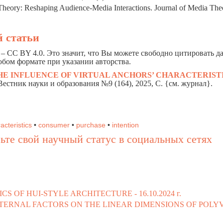
Theory: Reshaping Audience-Media Interactions. Journal of Media The
 статьи
– CC BY 4.0. Это значит, что Вы можете свободно цитировать 
юбом формате при указании авторства.
HE
I
NFLUENCE OF
VIRTUAL ANCHORS’ CHARACTERIST
 Вестник науки и образования №9 (164), 2025, C. {см. журнал}.
acteristics
•
consumer
•
purchase
•
intention
ьте свой научный статус в социальных сетях
ICS OF HUI-STYLE ARCHITECTURE -
16.10.2024 г.
XTERNAL FACTORS ON THE LINEAR DIMENSIONS OF POLY