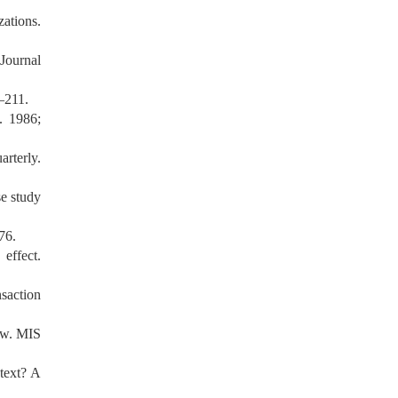
ations.
Journal
–211.
. 1986;
rterly.
se study
76.
effect.
saction
ew. MIS
ntext? A