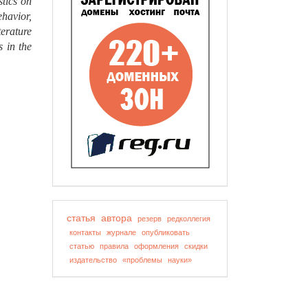
stics on
havior,
erature
 in the
статья
автора
резерв
редколлегия
контакты
журнале
опубликовать
статью
правила
оформления
скидки
издательство
«проблемы
науки»