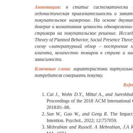
Аннотация:
в статье систематически ана
гедонистическая привлекательность и эмпа
покупательское намерение. На основе двухка
доверие и когнитивная ценность одновременн
стримера на покупательское решение. Исслед
Theory of Planned Behavior, Social Presence The
схему «литературный обзор – построение м
клиента, количество товаров в стриме и н
зависимости.
Ключевые слова:
характеристики виртуальног
потребителя совершать покупку.
Refe
Cai J., Wohn D.Y., Mittal A., and Sureshb
Proceedings of the 2018 ACM International 
2018:81–88.
Sun W., Gao W., and Geng R
. The Impact 
Intention. Psychol., 2022; 12:757059.
Mehrabian and Russell. A Mehrabian, J.A R