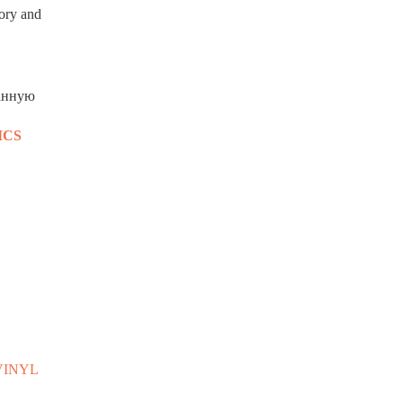
ory and
данную
ICS
VINYL