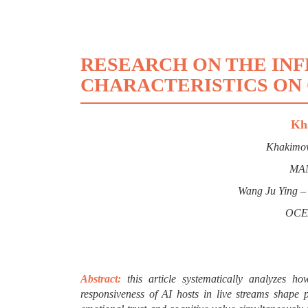
RESEARCH ON THE INF
CHARACTERISTICS ON
Kh
Khakimov
MA
Wang Ju
Ying –
OCE
Abstract:
t
his article systematically analyzes h
responsiveness of AI hosts in live streams shape p