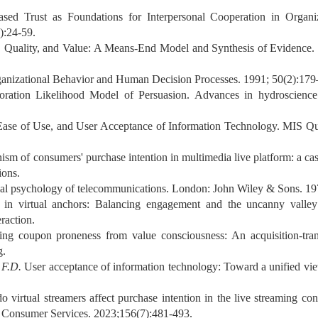
ased Trust as Foundations for Interpersonal Cooperation in Organiz
):24-59.
, Quality, and Value: A Means-End Model and Synthesis of Evidence. 
anizational Behavior and Human Decision Processes. 1991; 50(2):179
oration Likelihood Model of Persuasion. Advances in hydroscience
Ease of Use, and User Acceptance of Information Technology. MIS Qua
sm of consumers' purchase intention in multimedia live platform: a ca
ions.
al psychology of telecommunications. London: John Wiley & Sons. 19
in virtual anchors: Balancing engagement and the uncanny valley 
raction.
hing coupon proneness from value consciousness: An acquisition-tran
g.
s F.D.
User acceptance of information technology: Toward a unified vi
 virtual streamers affect purchase intention in the live streaming co
nd Consumer Services. 2023;156(7):481-493.