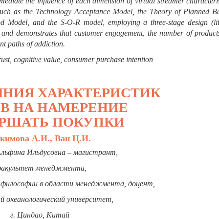
mediate the influence of each dimension of virtual streamer characteri
 such as the Technology Acceptance Model, the Theory of Planned Be
od Model, and the S-O-R model, employing a three-stage design (lit
and demonstrates that customer engagement, the number of products
nt paths of addiction.
trust, cognitive value, consumer purchase intention
ЯНИЯ ХАРАКТЕРИСТИК
В НА НАМЕРЕНИЕ
ЕРШАТЬ ПОКУПКИ
кимова А.И., Ван
Ц.И.
льфина Ильдусовна – магистрант,
акультет менеджмента
,
 философии в области менеджмента, доцент,
й океанологический университет,
г. Циндао, Китай