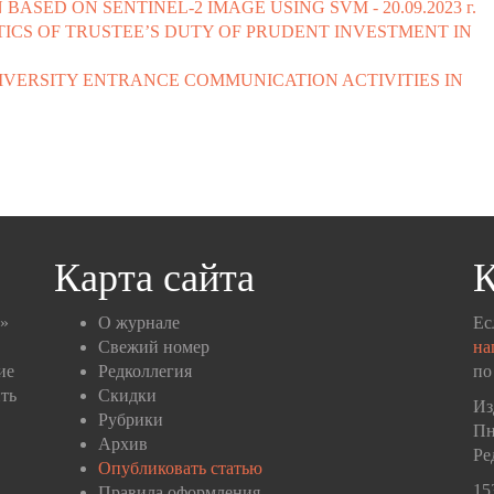
 BASED ON SENTINEL-2 IMAGE USING SVM -
20.09.2023 г.
ICS OF TRUSTEE’S DUTY OF PRUDENT INVESTMENT IN
VERSITY ENTRANCE COMMUNICATION ACTIVITIES IN
Карта сайта
К
п»
О журнале
Ес
Свежий номер
на
ие
Редколлегия
по
ть
Скидки
Из
Рубрики
Пн
Архив
Ре
Опубликовать статью
15
Правила оформления