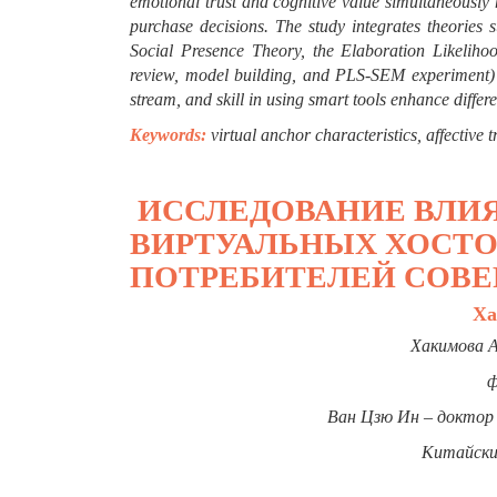
emotional trust and cognitive value simultaneously 
purchase decisions.
The study integrates theories
Social Presence Theory, the Elaboration Likeliho
review, model building, and PLS-SEM experiment) 
stream, and skill in using smart tools enhance differe
Keywords:
virtual anchor characteristics, affective 
ИССЛЕДОВАНИЕ ВЛИ
ВИРТУАЛЬНЫХ ХОСТО
ПОТРЕБИТЕЛЕЙ СОВ
Ха
Хакимова А
ф
Ван
Цзю Ин
– доктор
Китайски