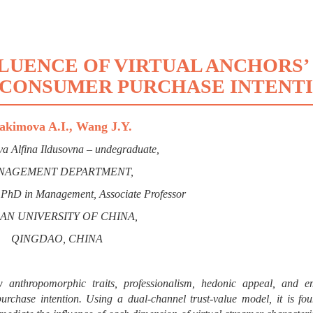
LUENCE OF VIRTUAL ANCHORS’
 CONSUMER PURCHASE INTENT
akimova A
.I.,
Wang J
.Y.
a Alfina Ildusovna –
undegraduate,
NAGEMENT DEPARTMENT,
 PhD in Management, Associate Professor
AN UNIVERSITY OF CHINA,
QINGDAO, CHINA
ow anthropomorphic traits, professionalism, hedonic appeal, and e
urchase intention.
Using a dual-channel trust-value model, it is fou