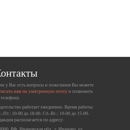
онтакты
ли у Вас есть вопросы и пожелания Вы можете
писать нам на электронную почту
и позвонить
 телефону.
дательство работает ежедневно. Время работы:
.-Пт.: 10-00 до 18-00. Сб.-Вс.: 10-00 до 15-00.
дакция располагается по адресу:
3000, РФ, Ивановская обл., г. Иваново, ул.