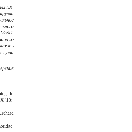
ллизм,
мируют
альное
льного
Model,
этапную
нность
е пути
ерение
ing. In
X '18).
urchase
bridge,