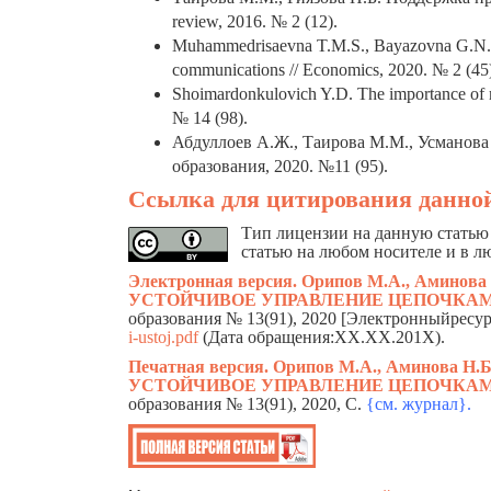
review, 2016. № 2 (12).
Muhammedrisaevna T.M.S., Bayazovna G.N., 
communications // Economics, 2020. № 2 (45
Shoimardonkulovich Y.D. The importance of 
№ 14 (98).
Абдуллоев А.Ж., Таирова М.М., Усманова 
образования, 2020. №11 (95).
Ссылка для цитирования данной
Тип лицензии на данную статью 
статью на любом носителе и в л
Электронная версия. Орипов М.А., Амино
УСТОЙЧИВОЕ УПРАВЛЕНИЕ ЦЕПОЧКА
образования № 13(91), 2020 [Электронныйресу
i-ustoj.pdf
(Дата обращения:ХХ.ХХ.201Х).
Печатная версия. Орипов М.А., Аминова 
УСТОЙЧИВОЕ УПРАВЛЕНИЕ ЦЕПОЧКА
образования № 13(91), 2020, C.
{см. жур
н
ал}.