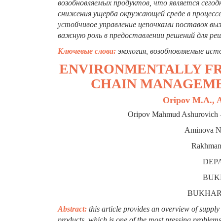
возобновляемых продуктов, что является сегод
снижения ущерба окружающей среде в процессе
устойчивое управление цепочками поставок выз
важную роль в предоставлении решений для ре
Ключевые слова:
экология, возобновляемые ист
ENVIRONMENTALLY FR
CHAIN MANAGEME
Oripov M.A., 
Oripov Mahmud Ashurovich – 
Aminova Ni
Rakhmank
DEP
BUK
BUKHARA
Abstract:
this article provides an overview of supp
products, which is one of the most pressing problems