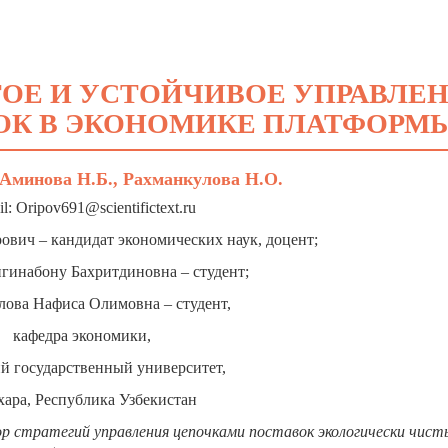
ОЕ И УСТОЙЧИВОЕ УПРАВЛЕ
ОК В ЭКОНОМИКЕ ПЛАТФОРМ
Аминова Н.Б., Рахманкулова Н.О.
l: Oripov691@scientifictext.ru
вич – кандидат экономических наук, доцент;
инабону Бахритдиновна – студент;
лова Нафиса Олимовна – студент,
кафедра экономики,
й государственный университет,
ухара, Республика Узбекистан
р стратегий управления цепочками поставок экологически чист