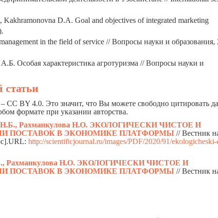
Kakhramonovna D.A. Goal and objectives of integrated marketing
).
management in the field of service // Вопросы науки и образования,
А.Б. Особая характеристика агротуризма // Вопросы науки и
 статьи
– CC BY 4.0. Это значит, что Вы можете свободно цитировать 
юбом формате при указании авторства.
ва Н.Б., Рахманкулова Н.О. ЭКОЛОГИЧЕСКИ ЧИСТОЕ И
МИ ПОСТАВОК В ЭКОНОМИКЕ ПЛАТФОРМЫ
// Вестник н
рс].URL:
http://scientificjournal.ru/images/PDF/2020/91/ekologicheski-
Н.Б., Рахманкулова Н.О. ЭКОЛОГИЧЕСКИ ЧИСТОЕ И
МИ ПОСТАВОК В ЭКОНОМИКЕ ПЛАТФОРМЫ
// Вестник н