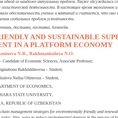
ня одной из наиболее актуальных проблем. Также обсуждались с
 логистической деятельности. В настоящее время экологичное и
вало обеспокоенность ученых и компаний и считается, что оно 
шения глобальных проблем устойчивости.
очники, доставка, поставка, блокчейн
.
IENDLY AND SUSTAINABLE SUP
NT IN A PLATFORM ECONOMY
Aminova N.B., Rakhmankulova N.O.
Candidate of Economic Sciences, Associate Professor;
ginabonu Bakhriddinovna – Student;
ulova Nafisa Olimovna – Student,
ARTMENT OF ECONOMICS,
HARA STATE UNIVERSITY,
, REPUBLIC OF UZBEKISTAN
ly chain management strategies for environmentally friendly and renewa
 today. Also, ways to reduce environmental damage in the process of lo