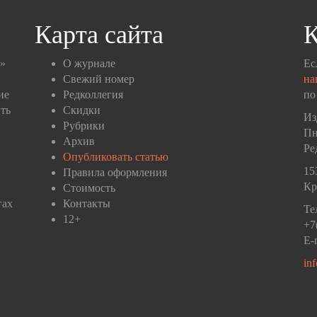
Карта сайта
К
п»
О журнале
Ес
Свежий номер
на
ие
Редколлегия
по
ть
Скидки
Из
Рубрики
Пн
Архив
Ре
Опубликовать статью
15
Правила оформления
Кр
Стоимость
гах
Контакты
Те
12+
+7
E-
in