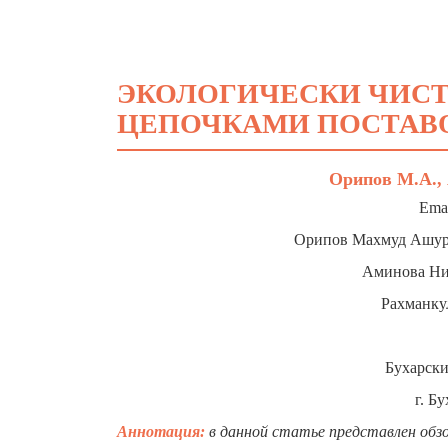
ЭКОЛОГИЧЕСКИ ЧИСТ
ЦЕПОЧКАМИ ПОСТАВ
Орипов М.А., 
Emai
Орипов Махмуд Ашуро
Аминова Ниг
Рахманку
Бухарски
г. Б
Аннотация:
в
данной
статье представлен обзо