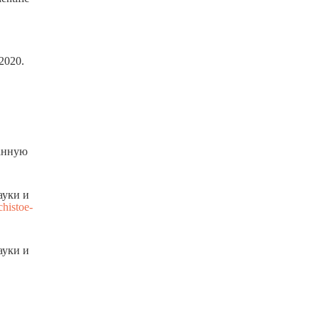
 2020.
данную
ауки и
chistoe-
ауки и