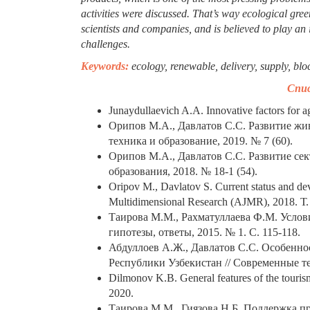
activities were discussed. That’s way ecological gr
scientists and companies, and is believed to play an 
challenges.
Keywords:
ecology, renewable, delivery, supply, blo
Спи
Junaydullaevich A.A. Innovative factors for 
Орипов М.А., Давлатов С.С. Развитие жив
техника и образование, 2019. № 7 (60).
Орипов М.А., Давлатов С.С. Развитие сек
образования, 2018. № 18-1 (54).
Oripov M., Davlatov S. Current status and dev
Multidimensional Research (AJMR), 2018. Т.
Таирова М.М., Рахматуллаева Ф.М. Услов
гипотезы, ответы, 2015. № 1. С. 115-118.
Абдуллоев А.Ж., Давлатов С.С. Особенно
Республики Узбекистан // Современные те
Dilmonov K.B. General features of the touri
2020.
Таирова М.М., Гиязова Н.Б. Поддержка пред