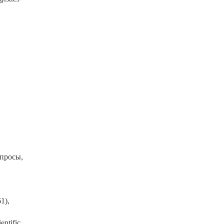
опросы,
1),
ntific