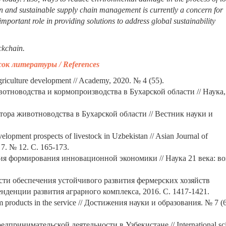
een and sustainable supply chain management is currently a concern for
important role in providing solutions to address global sustainability
ckchain.
сок
литературы / References
agriculture development // Academy, 2020. № 4 (55).
отноводства и кормопроизводства в Бухарской области // Наука,
тора животноводства в Бухарской области // Вестник науки и
elopment prospects of livestock in Uzbekistan // Asian Journal of
 7. № 12. С. 165-173.
ия формирования инновационной экономики // Наука 21 века: в
сти обеспечения устойчивого развития фермерских хозяйств
нденции развития аграрного комплекса, 2016. С. 1417-1421.
sm products in the service // Достижения науки и образования. № 7 (6
принимательской деятельности в Узбекистане // International scie