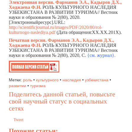
Электронная версия. Фарманов Э.А., Кадыров Д.Х.,
Ходжаева Ф.Н.
РОЛЬ КУЛЬТУРНОГО НАСЛЕДИЯ
УЗБЕКИСТАНА В РАЗВИТИИ ТУРИЗМА// Вестник
науки и образования № 2(80), 2020.
[Электронныйресурс].URL:
http://scientificjournal.ru/images/PDF/2020/80/rol-
kulturnogo-naslediya.pdf
(Дата обращения:ХХ.ХХ.201Х).
Печатная версия. Фарманов Э.А., Кадыров Д.Х.,
Ходжаева Ф.Н.
РОЛЬ КУЛЬТУРНОГО НАСЛЕДИЯ
УЗБЕКИСТАНА В РАЗВИТИИ ТУРИЗМА// Вестник
науки и образования № 2(80), 2020, C.
{см. жур
н
ал}.
Метки:
роль
•
культурного
•
наследия
•
узбекистана
•
развитии
•
туризма
Поделитесь данной статьей, повысьте
свой научный статус в социальных
сетях
Tweet
Похожие статьи: