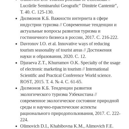
Lucrările Seminarului Geografic" Dimitrie Cantemir",
Т. 40. С. 125-130.
Дилмонов К.Б. Важности интернета в сфере
индустрии туризма // Современные тенденции и
актуальные вопросы развития туризма и
гостиничного бизнеса в россии, 2017. С. 216-222.
Davronov I.O. et al. Innovative ways of reducing
tourism seasonality of tourist areas // Достижения
науки и образования, 2020. С. 12.
Djuraeva Z.T., Khurramov O.K. Specialty of the usage
of electronic marketing in tourism // International
Scientific and Practical Conference World science.
ROST, 2015. Т. 4. № 4. С. 61-65.
Дилмонов К.Б. Тенденции развития
экологического туризма Узбекистана //
современное экологическое состояние природной
среды и научно-практические аспекты
рационального природопользования, 2017. С. 222-
224.
Olimovich D.I., Khabibovna K.M., Alimovich F.E.