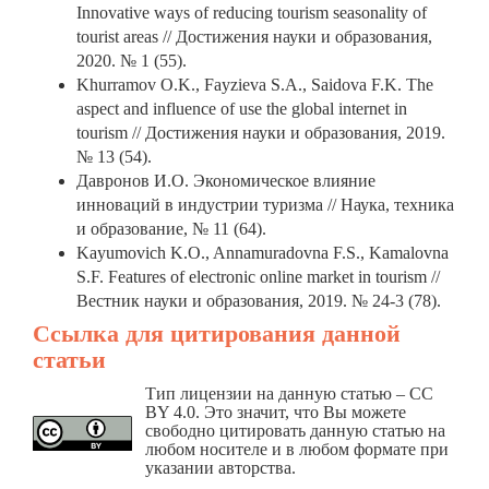
Innovative ways of reducing tourism seasonality of
tourist areas // Достижения науки и образования,
2020. № 1 (55).
Khurramov O.K., Fayzieva S.A., Saidova F.K. The
aspect and influence of use the global internet in
tourism // Достижения науки и образования, 2019.
№ 13 (54).
Давронов И.О. Экономическое влияние
инноваций в индустрии туризма // Наука, техника
и образование, № 11 (64).
Kayumovich K.O., Annamuradovna F.S., Kamalovna
S.F. Features of electronic online market in tourism //
Вестник науки и образования, 2019. № 24-3 (78).
Ссылка для цитирования данной
статьи
Тип лицензии на данную статью – CC
BY 4.0. Это значит, что Вы можете
свободно цитировать данную статью на
любом носителе и в любом формате при
указании авторства.