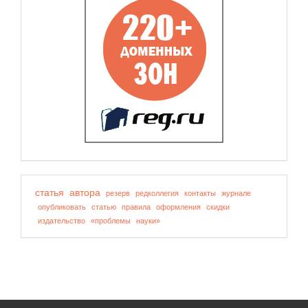
статья
автора
резерв
редколлегия
контакты
журнале
опубликовать
статью
правила
оформления
скидки
издательство
«проблемы
науки»