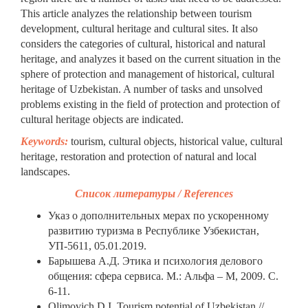
This article analyzes the relationship between tourism
development, cultural heritage and cultural sites. It also
considers the categories of cultural, historical and natural
heritage, and analyzes it based on the current situation in the
sphere of protection and management of historical, cultural
heritage of Uzbekistan. A number of tasks and unsolved
problems existing in the field of protection and protection of
cultural heritage objects are indicated.
Keywords:
tourism, cultural objects, historical value, cultural
heritage, restoration and protection of natural and local
landscapes.
Список литературы
/
References
Указ о дополнительных мерах по ускоренному
развитию туризма в Республике Узбекистан,
УП-5611, 05.01.2019.
Барышева А.Д. Этика и психология делового
общения: сфера сервиса. М.: Альфа – М, 2009. С.
6-11.
Olimovich D.I. Tourism potential of Uzbekistan //