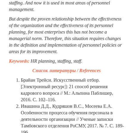
staffing. And now it is used in most areas of personnel
management.
But despite the proven relationship between the effectiveness
of the organization and the effectiveness of its personnel
planning, for most enterprises this has not become a
managerial norm. Therefore, this situation requires changes
in the definition and implementation of personnel policies or
areas for its improvement.
Keywords:
HR planning, staffing, staff.
Список литературы / References
Брайан Трейси. Искусственный отбор.
[Электронный ресурс]: 21 способ решения
кадрового вопроса // М.: Альпина Паблишер,
2016. С. 102–116.
Ивашина Д.Д., Кудряшов В.С., Мосеева Е.А.
Особенности процесса обучения персонала в
деятельности организации // Ученые записки
Тамбовского отделения РоСМУ, 2017. № 7. С. 189-
196.