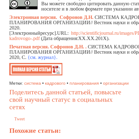
Вы можете свободно цитировать данную ста
носителе и в любом формате при указании ав
Электронная версия.
Софронов Д.Н.
СИСТЕМА КАДРО
ПЛАНИРОВАНИЯ ОРГАНИЗАЦИИ// Вестник науки и образ
2020.
[Электронныйресурс].URL:
http://scientificjournal.ru/images
kadrovogo-.pdf
(Дата обращения:ХХ.ХХ.201Х).
Печатная версия. Софронов Д.Н. .
СИСТЕМА КАДРОВО
ПЛАНИРОВАНИЯ ОРГАНИЗАЦИИ// Вестник науки и образ
2020, C.
{см. жур
н
ал}.
Метки:
система
•
кадрового
•
планирования
•
организации
Поделитесь данной статьей, повысьте
свой научный статус в социальных
сетях
Tweet
Похожие статьи: