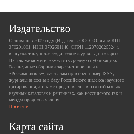
Издательство
Основано в 2009 году (Издатель - ООО «Олимп» КПП
370201001, ИНН 3702681148, ОГРН 1123702026524.),
выпускает научно-методические журналы, в которых
Вы так же можете разместить срочную публикацию.
Все научные сборники зарегистрированы в
«Роскомнадзоре»; журналам присвоен номер ISSN;
журналы внесены в базу Российского индекса научного
цитирования, а так же представлены в разнообразных
научных каталогах и рейтингах, как Российского так и
международного уровня.
Посетить
Карта сайта