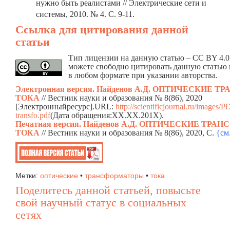
нужно быть реалистами // Электрические сети и
системы, 2010. № 4. С. 9-11.
Ссылка для цитирования данной
статьи
Тип лицензии на данную статью – CC BY 4.0.
можете свободно цитировать данную статью 
в любом формате при указании авторства.
Электронная версия. Найденов А.Д. ОПТИЧЕСКИЕ
ТОКА
// Вестник науки и образования № 8(86), 2020
[Электронныйресурс].URL:
http://scientificjournal.ru/images/
transfo.pdf
(Дата обращения:ХХ.ХХ.201Х).
Печатная версия. Найденов А.Д. ОПТИЧЕСКИЕ ТР
ТОКА
// Вестник науки и образования № 8(86), 2020, C.
{см
Метки:
оптические
•
трансформаторы
•
тока
Поделитесь данной статьей, повысьте
свой научный статус в социальных
сетях