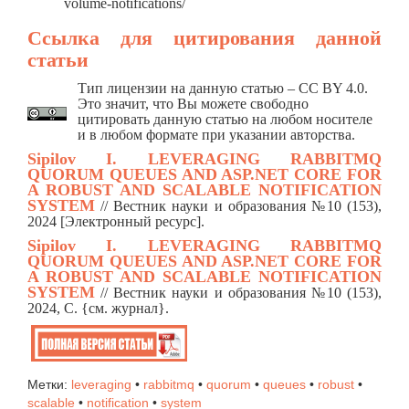
volume-notifications/
Ссылка для цитирования данной
статьи
Тип лицензии на данную статью – CC BY 4.0.
Это значит, что Вы можете свободно
цитировать данную статью на любом носителе
и в любом формате при указании авторства.
Sipilov I.
LEVERAGING RABBITMQ
QUORUM QUEUES AND ASP.NET CORE FOR
A ROBUST AND SCALABLE NOTIFICATION
SYSTEM
/
/ Вестник науки и образования №10 (153),
2024 [Электронный ресурс].
Sipilov I.
LEVERAGING RABBITMQ
QUORUM QUEUES AND ASP.NET CORE FOR
A ROBUST AND SCALABLE NOTIFICATION
SYSTEM
// Вестник науки и образования №10 (153),
2024, C. {см. журнал}.
Метки:
leveraging
•
rabbitmq
•
quorum
•
queues
•
robust
•
scalable
•
notification
•
system