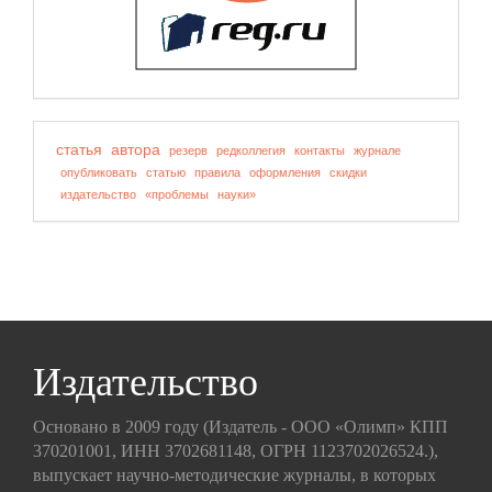
статья
автора
резерв
редколлегия
контакты
журнале
опубликовать
статью
правила
оформления
скидки
издательство
«проблемы
науки»
Издательство
Основано в 2009 году (Издатель - ООО «Олимп» КПП
370201001, ИНН 3702681148, ОГРН 1123702026524.),
выпускает научно-методические журналы, в которых