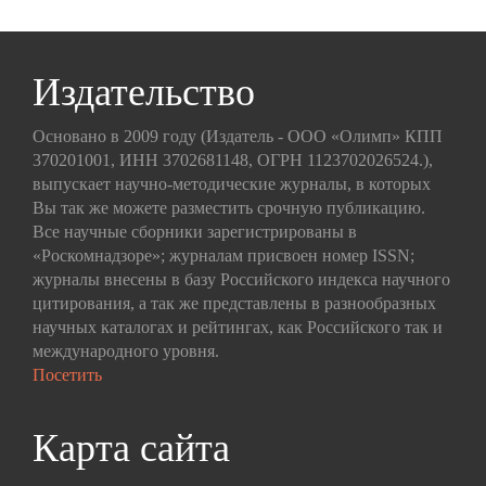
Издательство
Основано в 2009 году (Издатель - ООО «Олимп» КПП
370201001, ИНН 3702681148, ОГРН 1123702026524.),
выпускает научно-методические журналы, в которых
Вы так же можете разместить срочную публикацию.
Все научные сборники зарегистрированы в
«Роскомнадзоре»; журналам присвоен номер ISSN;
журналы внесены в базу Российского индекса научного
цитирования, а так же представлены в разнообразных
научных каталогах и рейтингах, как Российского так и
международного уровня.
Посетить
Карта сайта