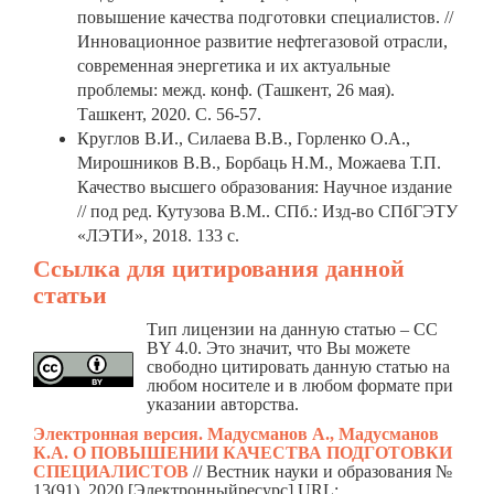
повышение качества подготовки специалистов. //
Инновационное развитие нефтегазовой отрасли,
современная энергетика и их актуальные
проблемы: межд. конф. (Ташкент, 26 мая).
Ташкент, 2020. С. 56-57.
Круглов В.И., Силаева В.В., Горленко О.А.,
Мирошников В.В., Борбаць Н.М., Можаева Т.П.
Качество высшего образования: Научное издание
// под ред. Кутузова В.М.. СПб.: Изд-во СПбГЭТУ
«ЛЭТИ», 2018. 133 с.
Ссылка для цитирования данной
статьи
Тип лицензии на данную статью – CC
BY 4.0. Это значит, что Вы можете
свободно цитировать данную статью на
любом носителе и в любом формате при
указании авторства.
Электронная версия. Мадусманов А., Мадусманов
К.А. О ПОВЫШЕНИИ КАЧЕСТВА ПОДГОТОВКИ
СПЕЦИАЛИСТОВ
// Вестник науки и образования №
13(91), 2020 [Электронныйресурс].URL: