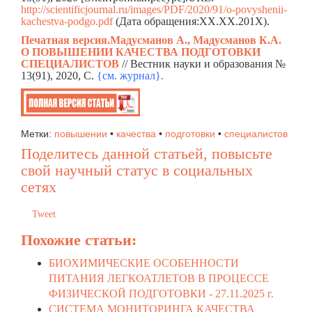
http://scientificjournal.ru/images/PDF/2020/91/o-povyshenii-
kachestva-podgo.pdf
(Дата обращения:ХХ.ХХ.201Х).
Печатная версия.Мадусманов А., Мадусманов К.А.
О ПОВЫШЕНИИ КАЧЕСТВА ПОДГОТОВКИ
СПЕЦИАЛИСТОВ
// Вестник науки и образования №
13(91), 2020, C.
{см. жур
н
ал}.
Метки:
повышении
•
качества
•
подготовки
•
специалистов
Поделитесь данной статьей, повысьте
свой научный статус в социальных
сетях
Tweet
Похожие статьи:
БИОХИМИЧЕСКИЕ ОСОБЕННОСТИ
ПИТАНИЯ ЛЕГКОАТЛЕТОВ В ПРОЦЕССЕ
ФИЗИЧЕСКОЙ ПОДГОТОВКИ -
27.11.2025 г.
СИСТЕМА МОНИТОРИНГА КАЧЕСТВА