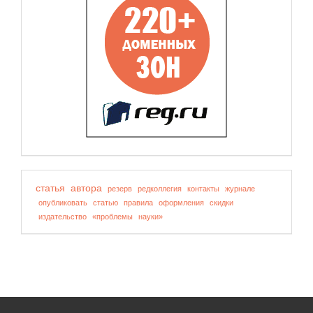
статья
автора
резерв
редколлегия
контакты
журнале
опубликовать
статью
правила
оформления
скидки
издательство
«проблемы
науки»