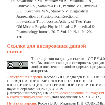
Zavalishina S.Yu., Vatnikov Yu.A., Makurina O.N.,
Kulikov E.V., Sotnikova E.D., Parshina V.I., Rystsova
E.O., Kochneva M.V., Sturov N.V. Diagnostical
Appreciation of Physiological Reaction of
Intravascular Thrombocytes Activity of Two-Years-
Old Mice to Regular Physical Loads // Biomedical &
Pharmacology Journal, 2017. Vol. 10. № 1. P. 129-
136.
Ссылка для цитирования данной
статьи
Тип лицензии на данную статью – CC BY 4.0.
что Вы можете свободно цитировать данную 
любом носителе и в любом формате при указ
авторства.
Электронная версия.
Косова В.Ю., Медведев И.Н. СОВ
ВЗГЛЯД НА ЭПИДЕМИОЛОГИЮ, ПАТОГЕНЕЗ И
КЛАССИФИКАЦИЮ АРТЕРИАЛЬНОЙ ГИПЕРТОНИИ// В
науки и образования №9 (63), 2019.
[Электронныйресурс].URL:
http://scientificjournal.ru/image
63/sovremennyj-vzglyad.pdf
(Дата обращения:ХХ.ХХ.201Х).
Печатная версия.
Косова В.Ю., Медведев И.Н. СОВРЕМ