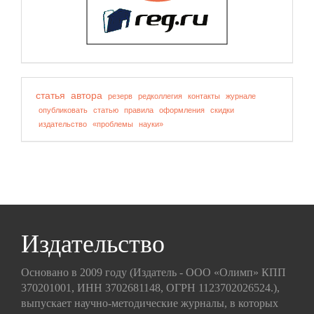
статья
автора
резерв
редколлегия
контакты
журнале
опубликовать
статью
правила
оформления
скидки
издательство
«проблемы
науки»
Издательство
Основано в 2009 году (Издатель - ООО «Олимп» КПП
370201001, ИНН 3702681148, ОГРН 1123702026524.),
выпускает научно-методические журналы, в которых