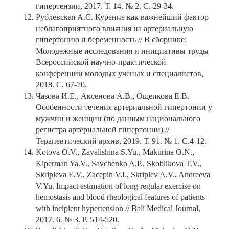
гипертензии, 2017. Т. 14. № 2. С. 29-34.
Рублевская А.С. Курение как важнейший фактор
неблагоприятного влияния на артериальную
гипертонию и беременность // В сборнике:
Молодежные исследования и инициативы труды
Всероссийской научно-практической
конференции молодых ученых и специалистов,
2018. С. 67-70.
Чазова И.Е., Аксенова А.В., Ощепкова Е.В.
Особенности течения артериальной гипертонии у
мужчин и женщин (по данным национального
регистра артериальной гипертонии) //
Терапевтический архив, 2019. Т. 91. № 1. С.4-12.
Kotova O.V., Zavalishina S.Yu., Makurina O.N.,
Kiperman Ya.V., Savchenko A.P., Skoblikova T.V.,
Skripleva E.V., Zacepin V.I., Skriplev A.V., Andreeva
V.Yu. Impact estimation of long regular exercise on
hemostasis and blood rheological features of patients
with incipient hypertension // Bali Medical Journal,
2017. 6. № 3. P. 514-520.