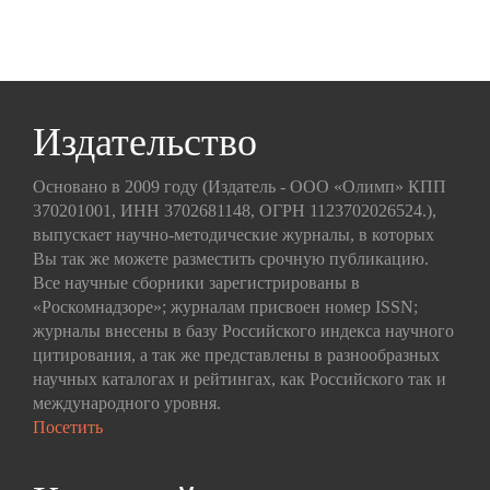
Издательство
Основано в 2009 году (Издатель - ООО «Олимп» КПП
370201001, ИНН 3702681148, ОГРН 1123702026524.),
выпускает научно-методические журналы, в которых
Вы так же можете разместить срочную публикацию.
Все научные сборники зарегистрированы в
«Роскомнадзоре»; журналам присвоен номер ISSN;
журналы внесены в базу Российского индекса научного
цитирования, а так же представлены в разнообразных
научных каталогах и рейтингах, как Российского так и
международного уровня.
Посетить