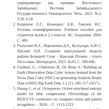
гравиразведке (на примере Восточного
Забайкалья). Вестник Забайкальского
Государственного Университета. Чита, 2022. №2,
Т.28, 6-18
Капралов Е.Г., Кошкарев А.В., Тикунов В.С.
Основы геоинформатики. Учебное пособие для
студентов вузов в 2-х книгах. М.: Академия, 2004.
C. 480.
Рыльский И.А., Парамонов Д.А., Кожухарь А.Ю.1,
Терская А.И.
Создание виртуальной модели
района Большой Сочи – Красная Поляна – плато
Лаго-наки. Интеркарто, 2023. №29, С. 589-606.
Giuliani, G., Chatenoux B., De Bona A.
: Building an
Earth Observation Data Cube: lessons learned from the
Swiss Data Cube (SDC) on generating Analysis Ready
Data (ARD). Big Earth Data 1-2 (1), 100–117 (2017).
Huang L. et al.
Octsqueeze: Octree-structured entropy
model for lidar compression //Proceedings of the
IEEE/CVF conference on computer vision and pattern
recognition. – 2020. – С. 1313-1323.