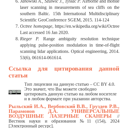
Janowski A., Szulwic J., Tysiac P.
Airborne and mobile
laser scanning in measurements of sea cliffs on the
southern Baltic. 15th International Multidisciplinary
Scientific GeoConference SGEM, 2015. 114-124
Octree homepage
, https://en.wikipedia.org/wiki/Octree
Last accessed 16 Jan 2020.
Rieger P.
Range ambiguity resolution technique
applying pulse-position modulation in time-of-flight
scanning lidar applications. Optical engineering, 2014.
53(6), 061614-061614.
Ссылка для цитирования данной
статьи
Тип лицензии на данную статью – CC BY 4.0.
Это значит, что Вы можете свободно
цитировать данную статью на любом носителе
и в любом формате при указании авторства.
Рыльский И.А., Вербовский В.В., Груздев Р.В.,
Парамонов Д.А.
УНИВЕРСАЛЬНЫЕ
ВОЗДУШНЫЕ ЛАЗЕРНЫЕ СКАНЕРЫ
/
/
Вестник науки и образования №11 (154), 2024
[Электронный ресурс].