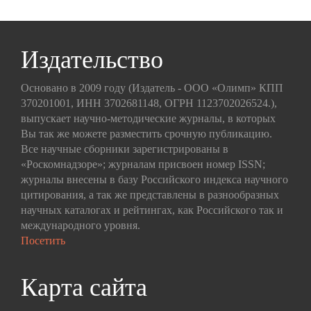
Издательство
Основано в 2009 году (Издатель - ООО «Олимп» КПП
370201001, ИНН 3702681148, ОГРН 1123702026524.),
выпускает научно-методические журналы, в которых
Вы так же можете разместить срочную публикацию.
Все научные сборники зарегистрированы в
«Роскомнадзоре»; журналам присвоен номер ISSN;
журналы внесены в базу Российского индекса научного
цитирования, а так же представлены в разнообразных
научных каталогах и рейтингах, как Российского так и
международного уровня.
Посетить
Карта сайта