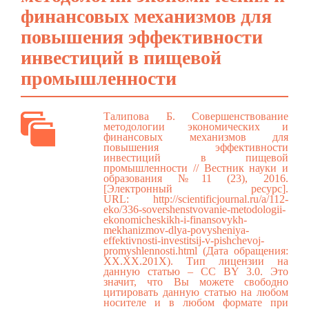
финансовых механизмов для
повышения эффективности
инвестиций в пищевой
промышленности
Талипова Б. Совершенствование
методологии экономических и
финансовых механизмов для
повышения эффективности
инвестиций в пищевой
промышленности // Вестник науки и
образования №11 (23), 2016.
[Электронный ресурс].
URL:
http://scientificjournal.ru/a/112-
eko/336-sovershenstvovanie-metodologii-
ekonomicheskikh-i-finansovykh-
mekhanizmov-dlya-povysheniya-
effektivnosti-investitsij-v-pishchevoj-
promyshlennosti.html
(Дата обращения:
ХХ.ХХ.201Х). Тип лицензии на
данную статью – CC BY 3.0. Это
значит, что Вы можете свободно
цитировать данную статью на любом
носителе и в любом формате при