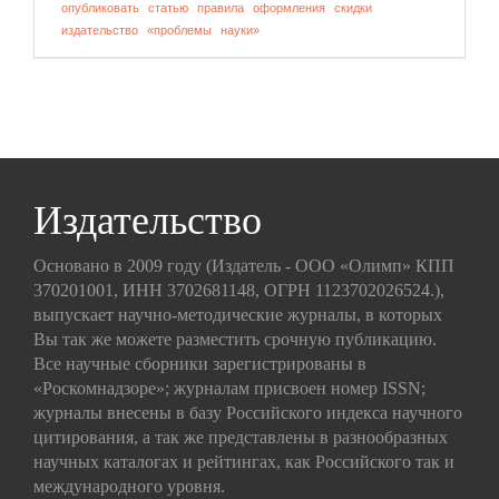
опубликовать
статью
правила
оформления
скидки
издательство
«проблемы
науки»
Издательство
Основано в 2009 году (Издатель - ООО «Олимп» КПП
370201001, ИНН 3702681148, ОГРН 1123702026524.),
выпускает научно-методические журналы, в которых
Вы так же можете разместить срочную публикацию.
Все научные сборники зарегистрированы в
«Роскомнадзоре»; журналам присвоен номер ISSN;
журналы внесены в базу Российского индекса научного
цитирования, а так же представлены в разнообразных
научных каталогах и рейтингах, как Российского так и
международного уровня.