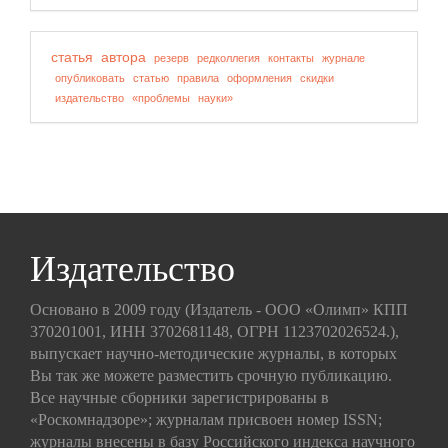
статья
автора
резерв
редколлегия
контакты
журнале
опубликовать
статью
правила
оформления
скидки
издательство
«проблемы
науки»
Издательство
Основано в 2009 году (Издатель - ООО «Олимп» КПП
370201001, ИНН 3702681148, ОГРН 1123702026524.),
выпускает научно-методические журналы, в которых
Вы так же можете разместить срочную публикацию.
Все научные сборники зарегистрированы в
«Роскомнадзоре»; журналам присвоен номер ISSN;
журналы внесены в базу Российского индекса научного