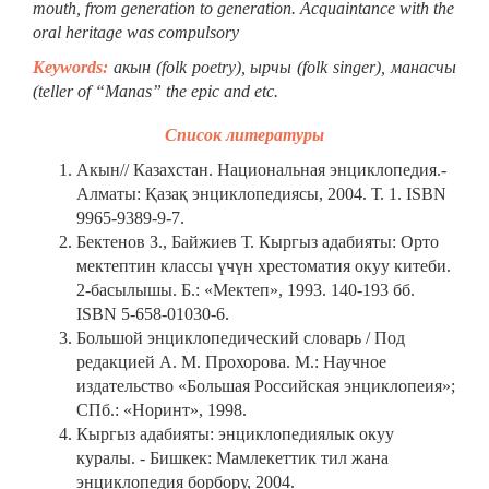
mouth, from generation to generation. Acquaintance with the
oral heritage was compulsory
Keywords:
акын (folk poetry), ырчы (folk singer), манасчы
(teller of “Manas” the epic and etc.
Список литературы
Акын// Казахстан. Национальная энциклопедия.-
Алматы: Қазақ энциклопедиясы, 2004. Т. 1. ISBN
9965-9389-9-7.
Бектенов З., Байжиев Т. Кыргыз адабияты: Орто
мектептин классы үчүн хрестоматия окуу китеби.
2-басылышы. Б.: «Мектеп», 1993. 140-193 бб.
ISBN 5-658-01030-6.
Большой энциклопедический словарь / Под
редакцией А. М. Прохорова. М.: Научное
издательство «Большая Российская энциклопеия»;
СПб.: «Норинт», 1998.
Кыргыз адабияты: энциклопедиялык окуу
куралы. - Бишкек: Мамлекеттик тил жана
энциклопедия борбору, 2004.