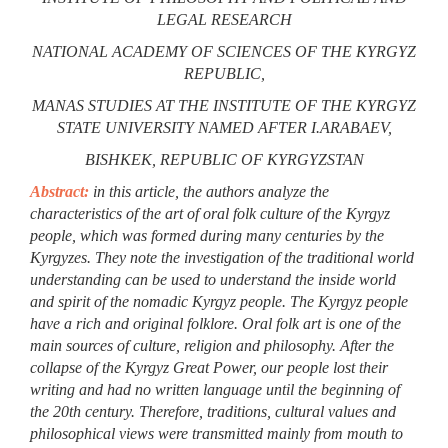
LEGAL RESEARCH
NATIONAL ACADEMY OF SCIENCES OF THE KYRGYZ
REPUBLIC,
MANAS STUDIES AT THE INSTITUTE OF THE KYRGYZ
STATE UNIVERSITY NAMED AFTER I.ARABAEV,
BISHKEK, REPUBLIC OF KYRGYZSTAN
Abstract:
in this article, the authors analyze the
characteristics of the art of oral folk culture of the Kyrgyz
people, which was formed during many centuries by the
Kyrgyzes. They note the investigation of the traditional world
understanding can be used to understand the inside world
and spirit of the nomadic Kyrgyz people. The Kyrgyz people
have a rich and original folklore. Oral folk art is one of the
main sources of culture, religion and philosophy. After the
collapse of the Kyrgyz Great Power, our people lost their
writing and had no written language until the beginning of
the 20th century. Therefore, traditions, cultural values and
philosophical views were transmitted mainly from mouth to