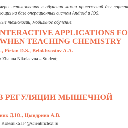
еры использования в обучении химии приложений для порта
щих на базе операционных систем Android и IOS.
ные технологии, мобильное обучение.
INTERACTIVE APPLICATIONS F
S WHEN TEACHING CHEMISTRY
., Pirtan D.S., Belokhvostov A.A.
o Zhanna Nikolaevna – Student;
 В РЕГУЛЯЦИИ МЫШЕЧНОЙ
ник Д.Ю., Цындрина А.В.
 Kolesnik6114@scientifictext.ru