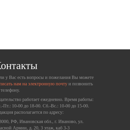
онтакты
ли у Вас есть вопросы и пожелания Вы можете
писать нам на электронную почту
и позвонить
 телефону.
дательство работает ежедневно. Время работы:
.-Пт.: 10-00 до 18-00. Сб.-Вс.: 10-00 до 15-00.
дакция располагается по адресу:
3000, РФ, Ивановская обл., г. Иваново, ул.
асной Армии, д. 20, 3 этаж, каб 3-3