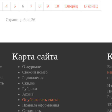
4
5
6
7
8
9
10
Вперед
В конец
Страница 6 из 26
Карта сайта
К
п»
О журнале
Ес
Свежий номер
на
ие
Редколлегия
по
ть
Скидки
Из
Рубрики
Пн
Архив
Ре
Опубликовать статью
15
Правила оформления
Кр
Стоимость