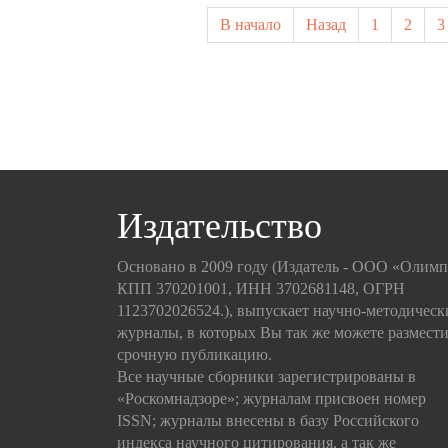
В начало
Назад
1
2
3
Издательство
Основано в 2009 году (Издатель - ООО «Олим
КПП 370201001, ИНН 3702681148, ОГРН
1123702026524.), выпускает научно-методическ
журналы, в которых Вы так же можете размести
срочную публикацию.
Все научные сборники зарегистрированы в
«Роскомнадзоре»; журналам присвоен номер
ISSN; журналы внесены в базу Российского
индекса научного цитирования, а так же