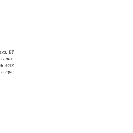
ка. Её
рганах,
ь всех
уляции