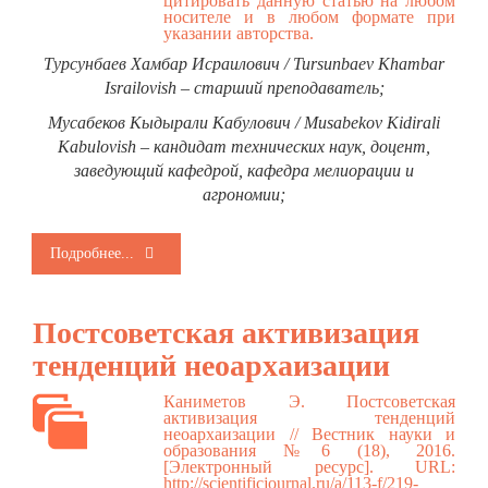
цитировать данную статью на любом
носителе и в любом формате при
указании авторства.
Турсунбаев Хамбар Исраилович / Tursunbaev Khambar
Israilovish – старший преподаватель;
Мусабеков Кыдырали Кабулович / Musabekov Kidirali
Kabulovish – кандидат технических наук, доцент,
заведующий кафедрой, кафедра мелиорации и
агрономии;
Подробнее...
Постсоветская активизация
тенденций неоархаизации
Каниметов Э. Постсоветская
активизация тенденций
неоархаизации // Вестник науки и
образования №6 (18), 2016.
[Электронный ресурс]. URL:
http://scientificjournal.ru/a/113-f/219-