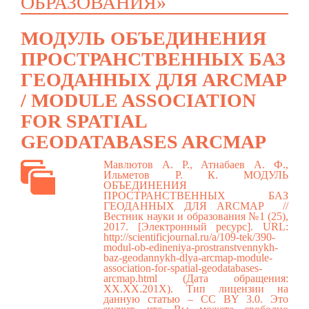
ОБРАЗОВАНИЯ»
МОДУЛЬ ОБЪЕДИНЕНИЯ
ПРОСТРАНСТВЕННЫХ БАЗ
ГЕОДАННЫХ ДЛЯ ARCMAP
/ MODULE ASSOCIATION
FOR SPATIAL
GEODATABASES ARCMAP
Мавлютов А. Р., Атнабаев А. Ф.,
Ильметов Р. К. МОДУЛЬ
ОБЪЕДИНЕНИЯ
ПРОСТРАНСТВЕННЫХ БАЗ
ГЕОДАННЫХ ДЛЯ ARCMAP //
Вестник науки и образования №1 (25),
2017. [Электронный ресурс]. URL:
http://scientificjournal.ru/a/109-tek/390-
modul-ob-edineniya-prostranstvennykh-
baz-geodannykh-dlya-arcmap-module-
association-for-spatial-geodatabases-
arcmap.html
(Дата обращения:
ХХ.ХХ.201Х). Тип лицензии на
данную статью – CC BY 3.0. Это