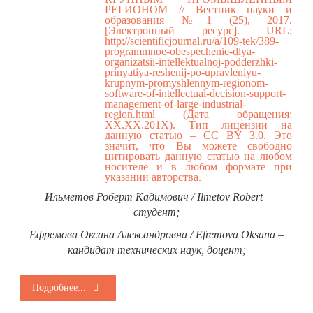
РЕГИОНОМ // Вестник науки и
образования №1 (25), 2017.
[Электронный ресурс]. URL:
http://scientificjournal.ru/a/109-tek/389-
programmnoe-obespechenie-dlya-
organizatsii-intellektualnoj-podderzhki-
prinyatiya-reshenij-po-upravleniyu-
krupnym-promyshlennym-regionom-
software-of-intellectual-decision-support-
management-of-large-industrial-
region.html
(Дата обращения:
ХХ.ХХ.201Х). Тип лицензии на
данную статью – CC BY 3.0. Это
значит, что Вы можете свободно
цитировать данную статью на любом
носителе и в любом формате при
указании авторства.
Ильметов Роберт Кадимович / Ilmetov Robert–
студент;
Ефремова Оксана Александровна / Efremova Oksana –
кандидат технических наук, доцент;
Подробнее...