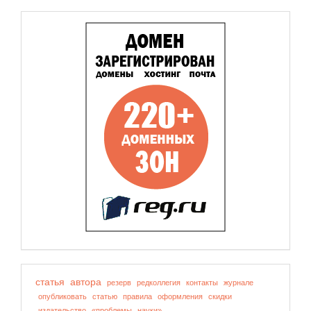
статья
автора
резерв
редколлегия
контакты
журнале
опубликовать
статью
правила
оформления
скидки
издательство
«проблемы
науки»