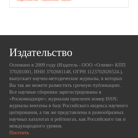
Издательство
Основано в 2009 году (Издатель - ООО «Олимп» КПП
370201001, ИНН 3702681148, ОГРН 1123702026524.),
выпускает научно-методические журналы, в которых
Вы так же можете разместить срочную публикацию.
Все научные сборники зарегистрированы в
«Роскомнадзоре»; журналам присвоен номер ISSN;
журналы внесены в базу Российского индекса научного
цитирования, а так же представлены в разнообразных
научных каталогах и рейтингах, как Российского так и
международного уровня.
Посетить