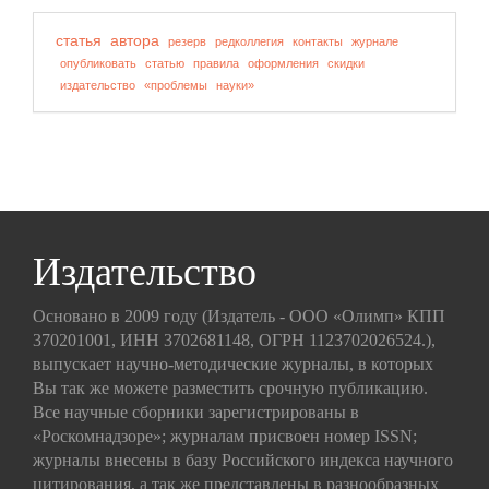
статья
автора
резерв
редколлегия
контакты
журнале
опубликовать
статью
правила
оформления
скидки
издательство
«проблемы
науки»
Издательство
Основано в 2009 году (Издатель - ООО «Олимп» КПП
370201001, ИНН 3702681148, ОГРН 1123702026524.),
выпускает научно-методические журналы, в которых
Вы так же можете разместить срочную публикацию.
Все научные сборники зарегистрированы в
«Роскомнадзоре»; журналам присвоен номер ISSN;
журналы внесены в базу Российского индекса научного
цитирования, а так же представлены в разнообразных