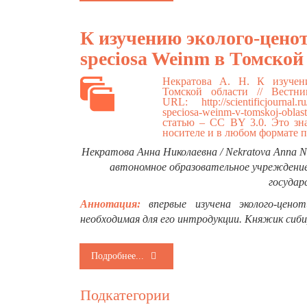
К изучению эколого-цено
speciosa Weinm в Томской
Некратова А. Н. К изучени
Томской области // Вестн
URL:
http://scientificjournal
speciosa-weinm-v-tomskoj-oblast
статью – CC BY 3.0. Это зн
носителе и в любом формате п
Некратова Анна Николаевна / Nekratova Anna N
автономное образовательное учреждение
государ
Аннотация:
впервые изучена эколого-ценот
необходимая для его интродукции. Княжик сиби
Подробнее...
Подкатегории