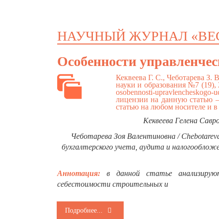
НАУЧНЫЙ ЖУРНАЛ «ВЕ
Особенности управленческ
Кеквеева Г. С., Чеботарева З.
науки и образования №7 (19),
osobennosti-upravlencheskogo-uch
лицензии на данную статью –
статью на любом носителе и в
Кеквеева Гелена Савро
Чеботарева Зоя Валентиновна / Chebotareva
бухгалтерского учета, аудита и налогообло
Аннотация:
в данной статье анализируютс
себестоимости строительных и
Подробнее...