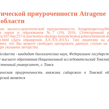
тической приуроченности Atragene
 области
ю эколого-ценотической приуроченности AtragenespeciosaW
ик науки и образования №7 (19), 2016. [Электронный ре
.ru/a/107-bio/257-k-izucheniyu-ekologo-tsenoticheskoj-priurochennosti-a
i.html
(Дата обращения: ХХ.ХХ.201Х). Тип лицензии на 
ачит, что Вы можете свободно цитировать данную статью на
ри указании авторства.
icolaevna - кандидат биологических наук, Федеральное государс
 высшего образования Национальный исследовательский Томски
ственный университет, г. Томск
ическая приуроченность княжика сибирского в Томской об
рский является