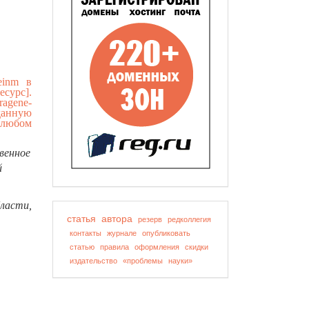
einm в
сурс].
tragene-
данную
 любом
твенное
й
ласти,
статья
автора
резерв
редколлегия
контакты
журнале
опубликовать
статью
правила
оформления
скидки
издательство
«проблемы
науки»