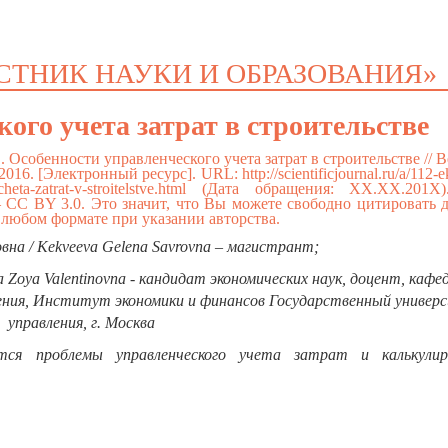
СТНИК НАУКИ И ОБРАЗОВАНИЯ»
ого учета затрат в строительстве
 В. Особенности управленческого учета затрат в строительстве // 
 2016. [Электронный ресурс]. URL:
http://scientificjournal.ru/a/112-
eta-zatrat-v-stroitelstve.html
(Дата обращения: ХХ.ХХ.201Х)
 CC BY 3.0. Это значит, что Вы можете свободно цитировать 
 любом формате при указании авторства.
вна / Kekveeva Gelena Savrovna – магистрант;
 Zoya Valentinovna - кандидат экономических наук, доцент, кафе
жения, Институт экономики и финансов Государственный универ
управления, г. Москва
я проблемы управленческого учета затрат и калькулир