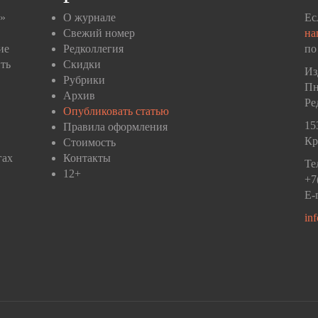
п»
О журнале
Ес
Свежий номер
на
ие
Редколлегия
по
ть
Скидки
Из
Рубрики
Пн
Архив
Ре
Опубликовать статью
15
Правила оформления
Кр
Стоимость
гах
Контакты
Те
12+
+7
E-
in