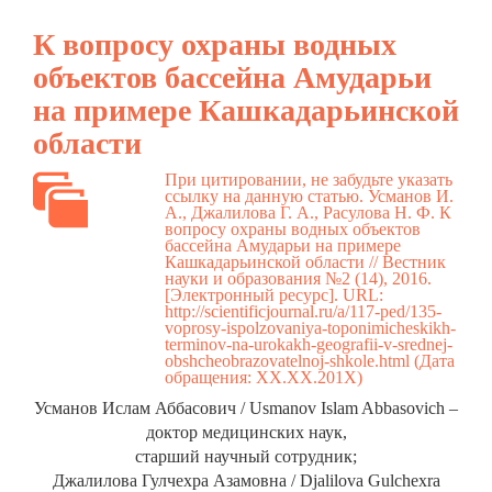
К вопросу охраны водных
объектов бассейна Амударьи
на примере Кашкадарьинской
области
При цитировании, не забудьте указать
ссылку на данную статью. Усманов И.
А., Джалилова Г. А., Расулова Н. Ф. К
вопросу охраны водных объектов
бассейна Амударьи на примере
Кашкадарьинской области // Вестник
науки и образования №2 (14), 2016.
[Электронный ресурс]. URL:
http://scientificjournal.ru/a/117-ped/135-
voprosy-ispolzovaniya-toponimicheskikh-
terminov-na-urokakh-geografii-v-srednej-
obshcheobrazovatelnoj-shkole.html
(Дата
обращения: ХХ.ХХ.201Х)
Усманов Ислам Аббасович / Usmanov Islam Abbasovich –
доктор медицинских наук,
старший научный сотрудник;
Джалилова Гулчехра Азамовна / Djalilova Gulchexra