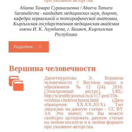
при указании авторства.
Абаева Тамара Сураналиевна / Abaeva Tamara
Suranalievna - кандидат медицинских наук, доцент,
кафедра нормальной и топографической анатомии,
Кыргызская государственная медицинская академия
имени И. К. Ахунбаева, г. Бишкек, Кыргызская
Республика
Подробнее...
Вершина человечности
Даулетмуратова Э. Вершина
человечности // Вестник науки и
образования №12 (24), 2016.
[Электронный ресурс]. URL:
http://scientificjournal.ru/a/117-ped/356-
vershina-chelovechnosti.html
(Дата
обращения: ХХ.ХХ.201Х). Тип
лицензии на данную статью – CC BY
3.0. Это значит, что Вы можете
свободно цитировать данную статью
на любом носителе и в любом формате
при указании авторства.