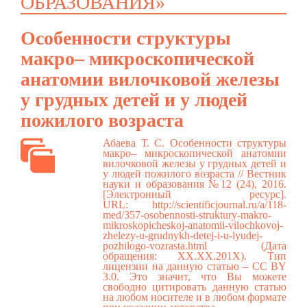
ОБРАЗОВАНИЯ»
Особенности структуры
макро– микроскопической
анатомии вилочковой железы
у грудных детей и у людей
пожилого возраста
Абаева Т. С. Особенности структуры
макро– микроскопической анатомии
вилочковой железы у грудных детей и
у людей пожилого возраста // Вестник
науки и образования №12 (24), 2016.
[Электронный ресурс].
URL:
http://scientificjournal.ru/a/118-
med/357-osobennosti-struktury-makro-
mikroskopicheskoj-anatomii-vilochkovoj-
zhelezy-u-grudnykh-detej-i-u-lyudej-
pozhilogo-vozrasta.html
(Дата
обращения: ХХ.ХХ.201Х). Тип
лицензии на данную статью – CC BY
3.0. Это значит, что Вы можете
свободно цитировать данную статью
на любом носителе и в любом формате