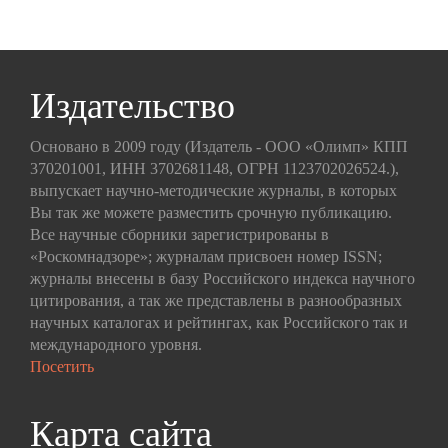
Издательство
Основано в 2009 году (Издатель - ООО «Олимп» КПП
370201001, ИНН 3702681148, ОГРН 1123702026524.),
выпускает научно-методические журналы, в которых
Вы так же можете разместить срочную публикацию.
Все научные сборники зарегистрированы в
«Роскомнадзоре»; журналам присвоен номер ISSN;
журналы внесены в базу Российского индекса научного
цитирования, а так же представлены в разнообразных
научных каталогах и рейтингах, как Российского так и
международного уровня.
Посетить
Карта сайта