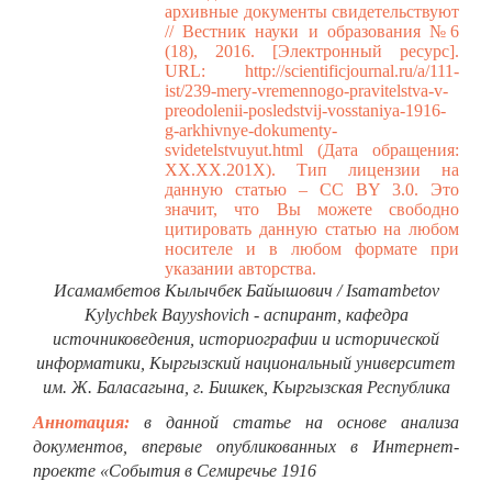
архивные документы свидетельствуют
// Вестник науки и образования №6
(18), 2016. [Электронный ресурс].
URL:
http://scientificjournal.ru/a/111-
ist/239-mery-vremennogo-pravitelstva-v-
preodolenii-posledstvij-vosstaniya-1916-
g-arkhivnye-dokumenty-
svidetelstvuyut.html
(Дата обращения:
ХХ.ХХ.201Х). Тип лицензии на
данную статью – CC BY 3.0. Это
значит, что Вы можете свободно
цитировать данную статью на любом
носителе и в любом формате при
указании авторства.
Исамамбетов Кылычбек Байышович / Isamambetov
Kylychbek Bayyshovich - аспирант, кафедра
источниковедения, историографии и исторической
информатики, Кыргызский национальный университет
им. Ж. Баласагына, г. Бишкек, Кыргызская Республика
Аннотация:
в данной статье на основе анализа
документов, впервые опубликованных в Интернет-
проекте «События в Семиречье 1916