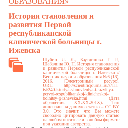
ОБРАЗОВАНИЯ»
История становления и
развития Первой
республиканской
клинической больницы г.
Ижевска
Шубин Л. Л., Баутдинова Г. Р.,
Шабалина Ю. Н. История становления
и развития Первой республиканской
клинической больницы г. Ижевска //
Вестник науки и образования №6 (18),
2016. [Электронный ресурс].
URL:
http://scientificjournal.ru/a/111-
ist/240-istoriya-stanovleniya-i-razvitiya-
pervoj-respublikanskoj-klinicheskoj-
bolnitsy-g-izhevska.html
(Дата
обращения: ХХ.ХХ.201Х). Тип
лицензии на данную статью – CC BY
3.0. Это значит, что Вы можете
свободно цитировать данную статью
на любом носителе и в любом формате
при указании авторства.