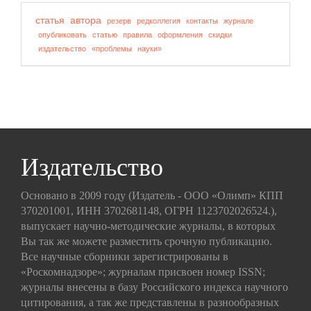
статья
автора
резерв
редколлегия
контакты
журнале
опубликовать
статью
правила
оформления
скидки
издательство
«проблемы
науки»
Издательство
Основано в 2009 году (Издатель - ООО «Олимп» КПП
370201001, ИНН 3702681148, ОГРН 1123702026524.),
выпускает научно-методические журналы, в которых
Вы так же можете разместить срочную публикацию.
Все научные сборники зарегистрированы в
«Роскомнадзоре»; журналам присвоен номер ISSN;
журналы внесены в базу Российского индекса научного
цитирования, а так же представлены в разнообразных