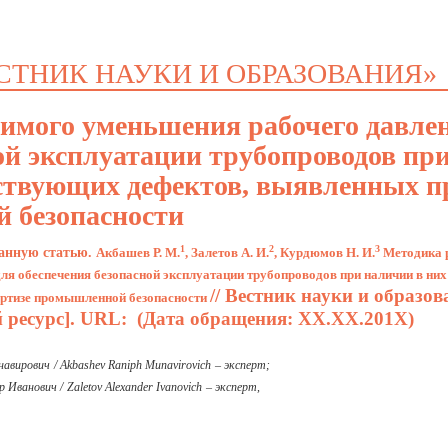
СТНИК НАУКИ И ОБРАЗОВАНИЯ»
димого уменьшения рабочего давле
ой эксплуатации трубопроводов пр
ствующих дефектов, выявленных п
 безопасности
1
2
3
данную статью.
Акбашев Р. М.
, Залетов А. И.
,
К
урдюмов Н. И.
Методика 
ля обеспечения безопасной эксплуатации трубопроводов при наличии в них
// Вестник науки и образов
ертизе промышленной безопасности
й ресурс]. URL: (Дата обращения: ХХ.ХХ.201Х)
навирович
/ А
kbashev
Raniph
Munavirovich
– эксперт;
р Иванович /
Zaletov
Alexander
Ivanovich
– эксперт,