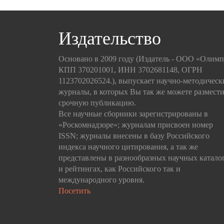
Издательство
Основано в 2009 году (Издатель - ООО «Олим
КПП 370201001, ИНН 3702681148, ОГРН
1123702026524.), выпускает научно-методическ
журналы, в которых Вы так же можете размести
срочную публикацию.
Все научные сборники зарегистрированы в
«Роскомнадзоре»; журналам присвоен номер
ISSN; журналы внесены в базу Российского
индекса научного цитирования, а так же
представлены в разнообразных научных катало
и рейтингах, как Российского так и
международного уровня.
Посетить