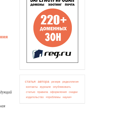
ания
статья
автора
резерв
редколлегия
контакты
журнале
опубликовать
одукций
статью
правила
оформления
скидки
издательство
«проблемы
науки»
ная