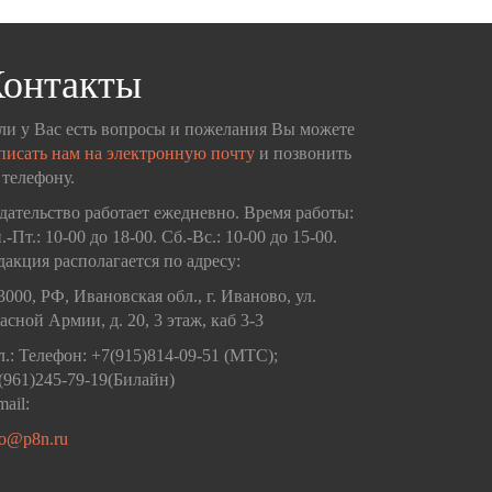
онтакты
ли у Вас есть вопросы и пожелания Вы можете
писать нам на электронную почту
и позвонить
 телефону.
дательство работает ежедневно. Время работы:
.-Пт.: 10-00 до 18-00. Сб.-Вс.: 10-00 до 15-00.
дакция располагается по адресу:
3000, РФ, Ивановская обл., г. Иваново, ул.
асной Армии, д. 20, 3 этаж, каб 3-3
л.: Телефон: +7(915)814-09-51 (МТС);
(961)245-79-19(Билайн)
mail:
fo@p8n.ru