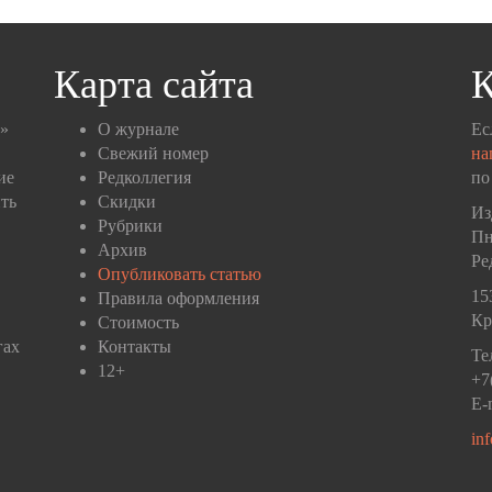
Карта сайта
К
п»
О журнале
Ес
Свежий номер
на
ие
Редколлегия
по
ть
Скидки
Из
Рубрики
Пн
Архив
Ре
Опубликовать статью
15
Правила оформления
Кр
Стоимость
гах
Контакты
Те
12+
+7
E-
in