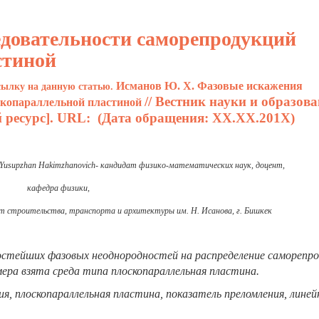
довательности саморепродукций
стиной
Исманов Ю. Х.
Фазовые искажения
ссылку на данную статью.
// Вестник науки и образов
скопараллельной пластиной
й ресурс]. URL: (Дата обращения: ХХ.ХХ.201Х)
Yusupzhan
Hakimzhanovich
- кандидат физико-математических наук, доцент,
кафедра физики,
т строительства, транспорта и архитектуры им. Н. Исанова, г. Бишкек
остейших фазовых неоднородностей на распределение саморепр
ера взята среда типа плоскопараллельная пластина.
я, плоскопараллельная пластина, показатель преломления, линей