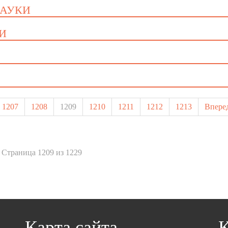
НАУКИ
КИ
1207
1208
1209
1210
1211
1212
1213
Впере
Страница 1209 из 1229
Карта сайта
К