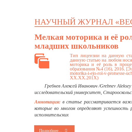
НАУЧНЫЙ ЖУРНАЛ «ВЕ
Мелкая моторика и её рол
младших школьников
Тип лицензии на данную ста
данную статью на любом носит
моторика и её роль в проце
образования №4 (16), 2016. [
motorika-i-ejo-rol-v-protsesse-u
ХХ.ХХ.201Х)
Гребнев Алексей Иванович /Grebnev Alekse
исследовательский университет, Старооскольс
Аннотация:
в статье рассматривается важно
которые во многом определяют успешность р
исполнительских
Подробнее...