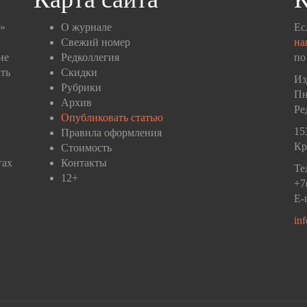
п»
О журнале
Ес
Свежий номер
на
ие
Редколлегия
по
ть
Скидки
Из
Рубрики
Пн
Архив
Ре
Опубликовать статью
15
Правила оформления
Кр
Стоимость
гах
Контакты
Те
12+
+7
E-
in