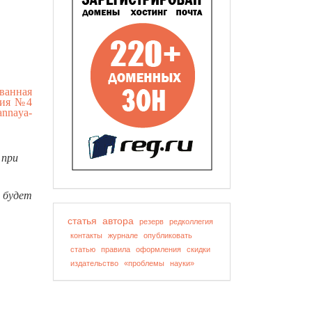
ованная
ния №4
vannaya-
 при
 будет
статья
автора
резерв
редколлегия
контакты
журнале
опубликовать
статью
правила
оформления
скидки
издательство
«проблемы
науки»