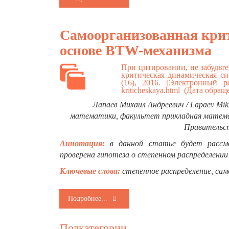
Самоорганизованная крит
основе BTW-механизма
При цитировании, не забудьт
критическая динамическая с
(16), 2016. [Электронный 
kriticheskaya.html
(Дата обращ
Лапаев Михаил Андреевич / Lapaev Mi
математики,
факультет прикладная матем
Правительст
Аннотация:
в данной статье будет рассмо
проверена гипотеза о степенном распределении
Ключевые слова:
степенное распределение, сам
Подробнее...
Подкатегории