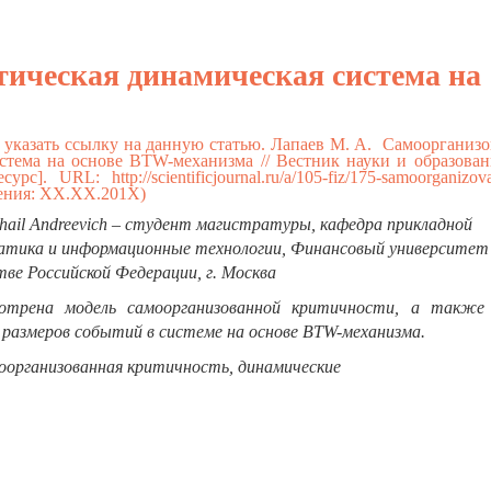
ическая динамическая система на
е указать ссылку на данную статью. Лапаев М. А. Самоорганиз
истема на основе BTW-механизма // Вестник науки и образова
ресурс]. URL:
http://scientificjournal.ru/a/105-fiz/175-samoorganizo
ения: ХХ.ХХ.201Х)
khail Andreevich – студент магистратуры,
кафедра прикладной
атика и информационные технологии,
Финансовый университет
ве Российской Федерации, г. Москва
трена модель самоорганизованной критичности, а также
 размеров событий в системе на основе BTW-механизма.
оорганизованная критичность, динамические