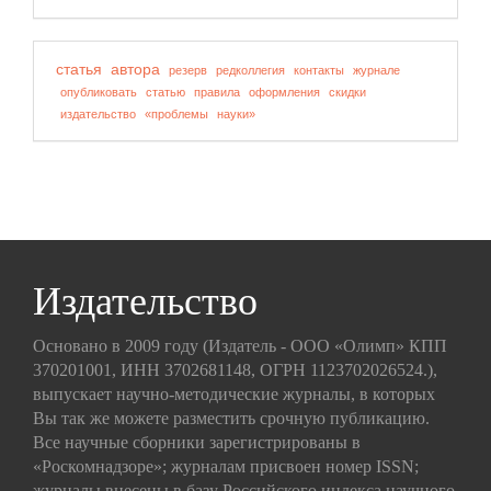
статья
автора
резерв
редколлегия
контакты
журнале
опубликовать
статью
правила
оформления
скидки
издательство
«проблемы
науки»
Издательство
Основано в 2009 году (Издатель - ООО «Олимп» КПП
370201001, ИНН 3702681148, ОГРН 1123702026524.),
выпускает научно-методические журналы, в которых
Вы так же можете разместить срочную публикацию.
Все научные сборники зарегистрированы в
«Роскомнадзоре»; журналам присвоен номер ISSN;
журналы внесены в базу Российского индекса научного