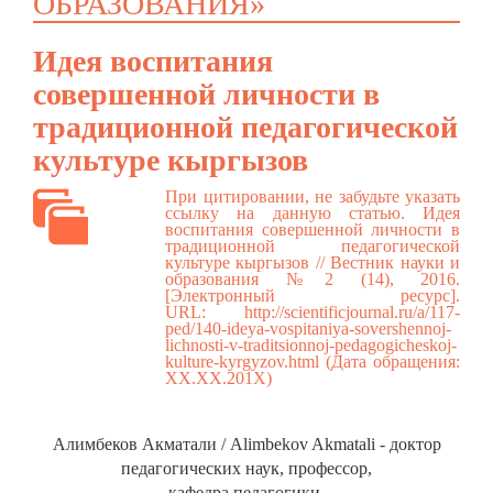
ОБРАЗОВАНИЯ»
Идея воспитания
совершенной личности в
традиционной педагогической
культуре кыргызов
При цитировании, не забудьте указать
ссылку на данную статью. Идея
воспитания совершенной личности в
традиционной педагогической
культуре кыргызов // Вестник науки и
образования №2 (14), 2016.
[Электронный ресурс].
URL:
http://scientificjournal.ru/a/117-
ped/140-ideya-vospitaniya-sovershennoj-
lichnosti-v-traditsionnoj-pedagogicheskoj-
kulture-kyrgyzov.html
(Дата обращения:
ХХ.ХХ.201Х)
Алимбеков Акматали / Alimbekov Akmatali - доктор
педагогических наук, профессор,
кафедра педагогики,