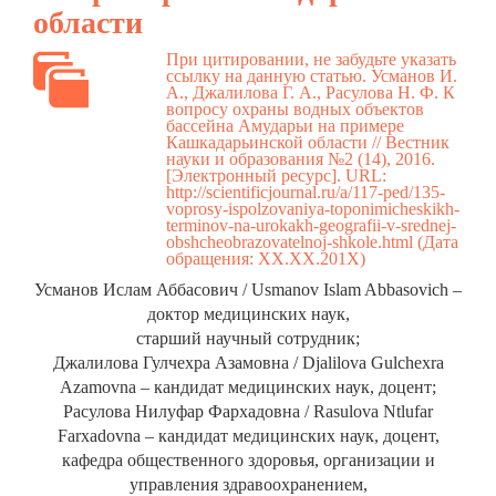
области
При цитировании, не забудьте указать
ссылку на данную статью. Усманов И.
А., Джалилова Г. А., Расулова Н. Ф. К
вопросу охраны водных объектов
бассейна Амударьи на примере
Кашкадарьинской области // Вестник
науки и образования №2 (14), 2016.
[Электронный ресурс]. URL:
http://scientificjournal.ru/a/117-ped/135-
voprosy-ispolzovaniya-toponimicheskikh-
terminov-na-urokakh-geografii-v-srednej-
obshcheobrazovatelnoj-shkole.html
(Дата
обращения: ХХ.ХХ.201Х)
Усманов Ислам Аббасович / Usmanov Islam Abbasovich –
доктор медицинских наук,
старший научный сотрудник;
Джалилова Гулчехра Азамовна / Djalilova Gulchexra
Azamovna – кандидат медицинских наук, доцент;
Расулова Нилуфар Фархадовна / Rasulova Ntlufar
Farxadovna – кандидат медицинских наук, доцент,
кафедра общественного здоровья, организации и
управления здравоохранением,