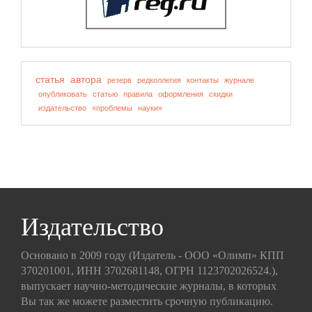
статья
автора
резерв
редколлегия
контакты
журнале
опубликовать
статью
правила
оформления
скидки
издательство
«проблемы
науки»
Издательство
Основано в 2009 году (Издатель - ООО «Олимп» КПП
370201001, ИНН 3702681148, ОГРН 1123702026524.),
выпускает научно-методические журналы, в которых
Вы так же можете разместить срочную публикацию.