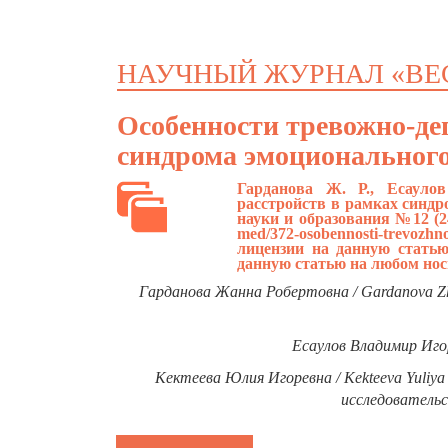
НАУЧНЫЙ ЖУРНАЛ «ВЕ
Особенности тревожно-де
синдрома эмоционального
Гарданова Ж. Р., Есауло
расстройств в рамках синдр
науки и образования №12 (2
med/372-osobennosti-trevozhno
лицензии на данную статью
данную статью на любом нос
Гарданова Жанна Робертовна / Gardanova Zh
Есаулов Владимир Игоре
Кектеева Юлия Игоревна / Kekteeva Yuliya
исследовательс