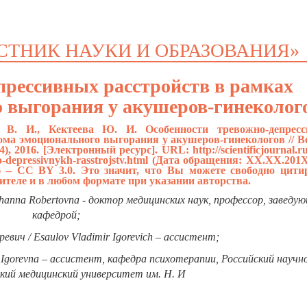
СТНИК НАУКИ И ОБРАЗОВАНИЯ»
прессивных расстройств в рамках
 выгорания у акушеров-гинеколог
в В. И., Кектеева Ю. И. Особенности тревожно-депрес
ома эмоционального выгорания у акушеров-гинекологов // В
4), 2016. [Электронный ресурс]. URL:
http://scientificjournal.r
-depressivnykh-rasstrojstv.html
(Дата обращения: ХХ.ХХ.201Х
 – CC BY 3.0. Это значит, что Вы можете свободно цити
ителе и в любом формате при указании авторства.
anna Robertovna - доктор медицинских наук, профессор, заведу
кафедрой;
вич / Esaulov Vladimir Igorevich – ассистент;
 Igorevna – ассистент, кафедра психотерапии, Российский научн
кий медицинский университет им. Н. И