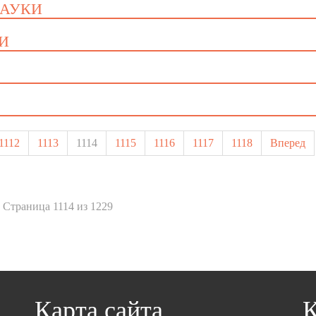
НАУКИ
КИ
1112
1113
1114
1115
1116
1117
1118
Вперед
Страница 1114 из 1229
Карта сайта
К