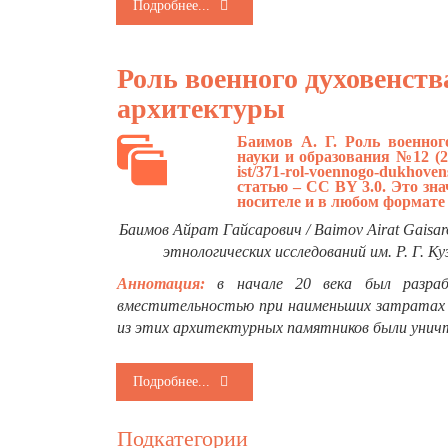
Подробнее...
Роль военного духовенств
архитектуры
Баимов А. Г. Роль военног
науки и образования №12 (2
ist/371-rol-voennogo-dukhoven
статью – CC BY 3.0. Это зн
носителе и в любом формате
Баимов Айрат Гайсарович / Baimov Airat Gaisa
этнологических исследований им. Р. Г. К
Аннотация:
в начале 20 века был разрабо
вместительностью при наименьших затратах и
из этих архитектурных памятников были унич
Подробнее...
Подкатегории