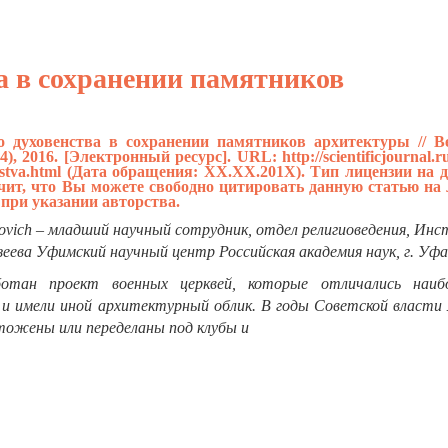
а в сохранении памятников
о духовенства в сохранении памятников архитектуры // В
4), 2016. [Электронный ресурс]. URL:
http://scientificjournal.r
stva.html
(Дата обращения: ХХ.ХХ.201Х). Тип лицензии на 
ачит, что Вы можете свободно цитировать данную статью на
 при указании авторства.
rovich – младший научный сотрудник, отдел религиоведения, Ин
узеева Уфимский научный центр Российская академия наук, г. Уфа
тан проект военных церквей, которые отличались наиб
 имели иной архитектурный облик. В годы Советской власти 
тожены или переделаны под клубы и