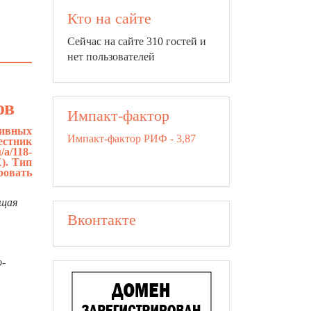
Кто на сайте
Сейчас на сайте 310 гостей и
нет пользователей
ов
Импакт-фактор
сивных
Импакт-фактор РИФ - 3,87
естник
u/a/118-
). Тип
ровать
ющая
Вконтакте
о-