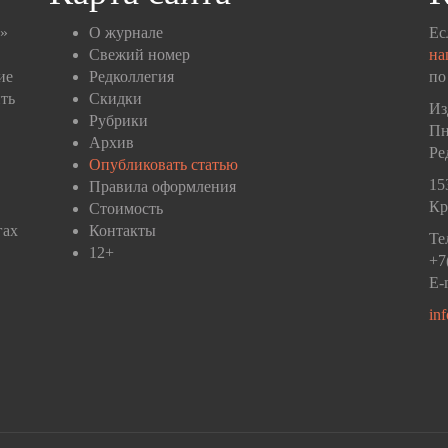
п»
О журнале
Ес
Свежий номер
на
ие
Редколлегия
по
ть
Скидки
Из
Рубрики
Пн
Архив
Ре
Опубликовать статью
15
Правила оформления
Кр
Стоимость
гах
Контакты
Те
12+
+7
E-
in