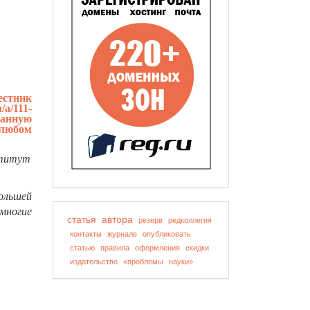
естник
u/a/111-
данную
 любом
ститут
ольшей
многие
статья
автора
резерв
редколлегия
контакты
журнале
опубликовать
статью
правила
оформления
скидки
издательство
«проблемы
науки»