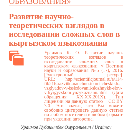
ОБРАЗОВАНИЯ»
Развитие научно-
теоретических взглядов в
исследовании сложных слов в
кыргызском языкознании
Ураимов К. О. Развитие научно-
теоретических взглядов в
исследовании сложных слов в
кыргызском языкознании // Вестник
науки и образования №5 (17), 2016.
[Электронный ресурс].
URL:
http://scientificjournal.ru/a/114-
fil/216-razvitie-nauchno-teoreticheskikh-
vzglyadov-v-issledovanii-slozhnykh-slov-
v-kyrgyzskom-yazykoznanii.html
(Дата
обращения: ХХ.ХХ.201Х). Тип
лицензии на данную статью – CC BY
3.0. Это значит, что Вы можете
свободно цитировать данную статью
на любом носителе и в любом формате
при указании авторства.
Ураимов Кубанычбек Омуралиевич / Uraimov