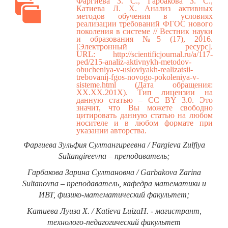
Фаргиева З. С., Гарбакова З. С.,
Катиева Л. Х. Анализ активных
методов обучения в условиях
реализации требований ФГОС нового
поколения в системе // Вестник науки
и образования №5 (17), 2016.
[Электронный ресурс].
URL:
http://scientificjournal.ru/a/117-
ped/215-analiz-aktivnykh-metodov-
obucheniya-v-usloviyakh-realizatsii-
trebovanij-fgos-novogo-pokoleniya-v-
sisteme.html
(Дата обращения:
ХХ.ХХ.201Х). Тип лицензии на
данную статью – CC BY 3.0. Это
значит, что Вы можете свободно
цитировать данную статью на любом
носителе и в любом формате при
указании авторства.
Фаргиева Зульфия Султангиреевна / Fargieva Zulfiya
Sultangireevna – преподаватель;
Гарбакова Зарина Султановна / Garbakova Zarina
Sultanovna – преподаватель, кафедра математики и
ИВТ, физико-математический факультет;
Кaтиева Луиза Х. / Kаtieva LuizaH. - магистрант,
технолого-педагогический факультет