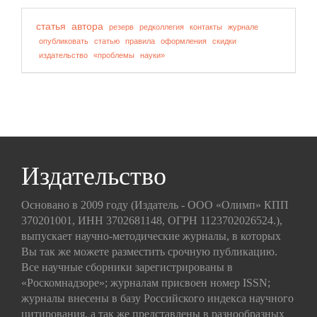
статья
автора
резерв
редколлегия
контакты
журнале
опубликовать
статью
правила
оформления
скидки
издательство
«проблемы
науки»
Издательство
Основано в 2009 году (Издатель - ООО «Олимп» КПП
370201001, ИНН 3702681148, ОГРН 1123702026524.),
выпускает научно-методические журналы, в которых
Вы так же можете разместить срочную публикацию.
Все научные сборники зарегистрированы в
«Роскомнадзоре»; журналам присвоен номер ISSN;
журналы внесены в базу Российского индекса научного
цитирования, а так же представлены в разнообразных