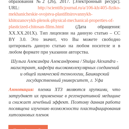
образования №2 (26), 2017. [Электронный ресурс].
URL:
http://scientificjournal.ru/a/106-kh/405-fiziko-
mekhanicheskie-svojstva-plastifitsirovannykh-
khitozanovykh-plenok-physical-mechanical-properties-of-
plasticized-chitosan-films.html
(Дата обращения:
ХХ.ХХ.201Х). Тип лицензии на данную статью – CC
BY 3.0. Это значит, что Вы можете свободно
цитировать данную статью на любом носителе и в
любом формате при указании авторства.
Шульга Александра Александровна / Shulga Alexandra -
магистрант, кафедра высокомолекулярных соединений
и общей химической технологии, Башкирский
государственный университет, г. Уфа
Аннотация:
пленки ХТЗ являются хрупкими, что
затрудняет их применение в регенеративной медицине
и снижает лечебный эффект. Поэтому данная работа
посвящена изучению возможности пластифицирования
хитозановых пленок