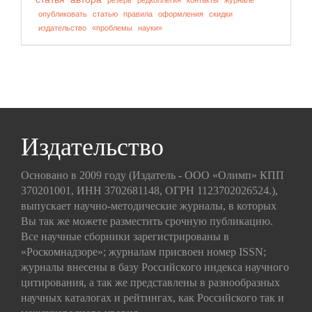
резерв
редколлегия
контакты
журнале
опубликовать
статью
правила
оформления
скидки
издательство
«проблемы
науки»
Издательство
Основано в 2009 году (Издатель - ООО «Олимп» КПП
370201001, ИНН 3702681148, ОГРН 1123702026524.),
выпускает научно-методические журналы, в которых
Вы так же можете разместить срочную публикацию.
Все научные сборники зарегистрированы в
«Роскомнадзоре»; журналам присвоен номер ISSN;
журналы внесены в базу Российского индекса научного
цитирования, а так же представлены в разнообразных
научных каталогах и рейтингах, как Российского так и