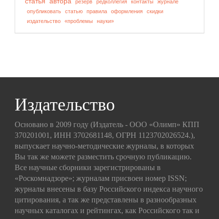
статья
автора
резерв
редколлегия
контакты
журнале
опубликовать
статью
правила
оформления
скидки
издательство
«проблемы
науки»
Издательство
Основано в 2009 году (Издатель - ООО «Олимп» КПП
370201001, ИНН 3702681148, ОГРН 1123702026524.),
выпускает научно-методические журналы, в которых
Вы так же можете разместить срочную публикацию.
Все научные сборники зарегистрированы в
«Роскомнадзоре»; журналам присвоен номер ISSN;
журналы внесены в базу Российского индекса научного
цитирования, а так же представлены в разнообразных
научных каталогах и рейтингах, как Российского так и