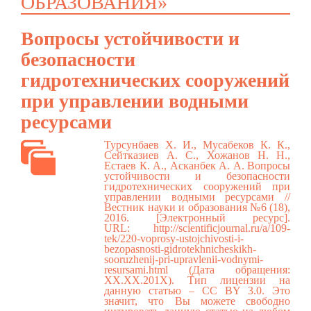
ОБРАЗОВАНИЯ»
Вопросы устойчивости и
безопасности
гидротехнических сооружений
при управлении водными
ресурсами
Турсунбаев Х. И., Мусабеков К. К.,
Сейтказиев А. С., Хожанов Н. Н.,
Естаев К. А., Асканбек А. А. Вопросы
устойчивости и безопасности
гидротехнических сооружений при
управлении водными ресурсами //
Вестник науки и образования №6 (18),
2016. [Электронный ресурс].
URL:
http://scientificjournal.ru/a/109-
tek/220-voprosy-ustojchivosti-i-
bezopasnosti-gidrotekhnicheskikh-
sooruzhenij-pri-upravlenii-vodnymi-
resursami.html
(Дата обращения:
ХХ.ХХ.201Х). Тип лицензии на
данную статью – CC BY 3.0. Это
значит, что Вы можете свободно