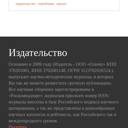
издательство
«проблемы
науки»
Издательство
Основано в 2009 году (Издатель - ООО «Олимп» КПП
370201001, ИНН 3702681148, ОГРН 1123702026524.),
выпускает научно-методические журналы, в которых
Вы так же можете разместить срочную публикацию.
Все научные сборники зарегистрированы в
«Роскомнадзоре»; журналам присвоен номер ISSN;
журналы внесены в базу Российского индекса научного
цитирования, а так же представлены в разнообразных
научных каталогах и рейтингах, как Российского так и
международного уровня.
Посетить