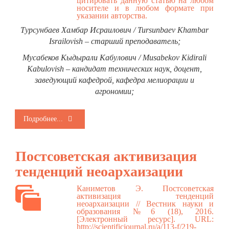
цитировать данную статью на любом
носителе и в любом формате при
указании авторства.
Турсунбаев Хамбар Исраилович / Tursunbaev Khambar
Israilovish – старший преподаватель;
Мусабеков Кыдырали Кабулович / Musabekov Kidirali
Kabulovish – кандидат технических наук, доцент,
заведующий кафедрой, кафедра мелиорации и
агрономии;
Подробнее...
Постсоветская активизация
тенденций неоархаизации
Каниметов Э. Постсоветская
активизация тенденций
неоархаизации // Вестник науки и
образования №6 (18), 2016.
[Электронный ресурс]. URL:
http://scientificjournal.ru/a/113-f/219-