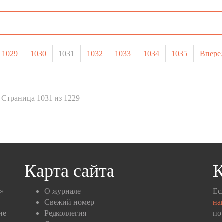
1029
1030
1031
1032
1033
1034
1035
Впере
Страница 1031 из 1229
Карта сайта
К
п»
О журнале
Ес
Свежий номер
на
ие
Редколлегия
по