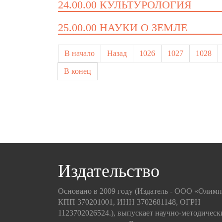
24.00.00 КУЛЬТУРОЛОГИЯ
25.00.00 НАУКИ О ЗЕМЛЕ
В начало
Назад
1026
1027
1028
В конец
Издательство
Основано в 2009 году (Издатель - ООО «Олим
КПП 370201001, ИНН 3702681148, ОГРН
1123702026524.), выпускает научно-методическ