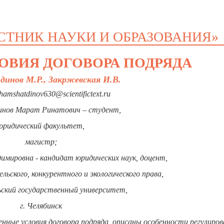
СТНИК НАУКИ И ОБРАЗОВАНИЯ»
ВИЯ ДОГОВОРА ПОДРЯДА
нов М.Р., Закржевская И.В.
hamshatdinov630@scientifictext.ru
ов Марат Ринатович – студент,
юридический факультет,
магистр;
имировна - кандидат юридических наук, доцент,
ьского, конкурентного и экологического права,
кий государственный университет,
г. Челябинск
ные условия договора подряда, описаны особенности регулиров