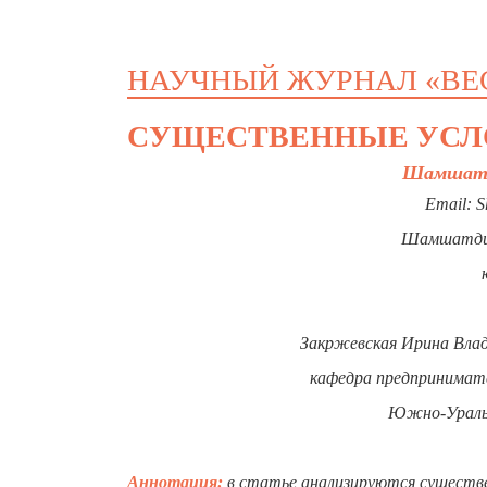
НАУЧНЫЙ ЖУРНАЛ «ВЕ
СУЩЕСТВЕННЫЕ УСЛО
Шамшатди
Email: S
Шамшатдин
Закржевская Ирина Влад
кафедра предпринимател
Южно-Уральс
Аннотация:
в статье анализируются существен