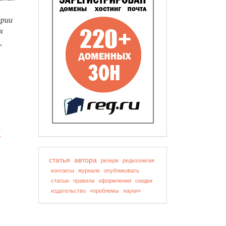
ерии
х
,
Х
статья
автора
резерв
редколлегия
контакты
журнале
опубликовать
статью
правила
оформления
скидки
издательство
«проблемы
науки»