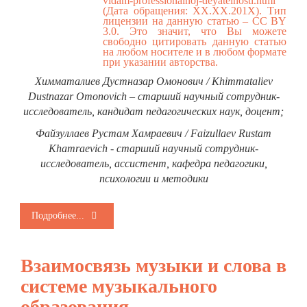
vidam-professionalnoj-deyatelnosti.html
(Дата обращения: ХХ.ХХ.201Х). Тип
лицензии на данную статью – CC BY
3.0. Это значит, что Вы можете
свободно цитировать данную статью
на любом носителе и в любом формате
при указании авторства.
Химматалиев Дустназар Омонович / Khimmataliev
Dustnazar Omonovich – старший научный сотрудник-
исследователь, кандидат педагогических наук, доцент;
Файзуллаев Рустам Хамраевич / Faizullaev Rustam
Khamraevich - старший научный сотрудник-
исследователь, ассистент, кафедра педагогики,
психологии и методики
Подробнее...
Взаимосвязь музыки и слова в
системе музыкального
образования