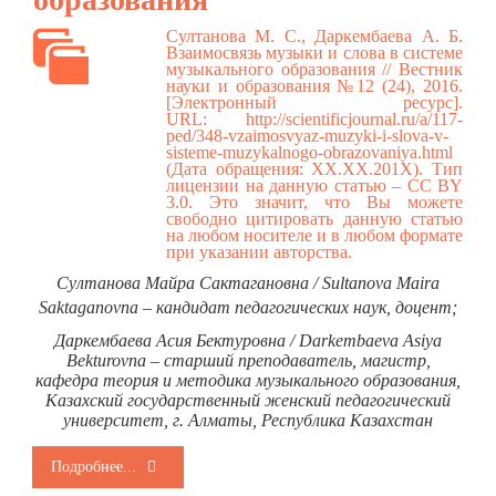
Султанова М. С., Даркембаева А. Б.
Взаимосвязь музыки и слова в системе
музыкального образования // Вестник
науки и образования №12 (24), 2016.
[Электронный ресурс].
URL:
http://scientificjournal.ru/a/117-
ped/348-vzaimosvyaz-muzyki-i-slova-v-
sisteme-muzykalnogo-obrazovaniya.html
(Дата обращения: ХХ.ХХ.201Х). Тип
лицензии на данную статью – CC BY
3.0. Это значит, что Вы можете
свободно цитировать данную статью
на любом носителе и в любом формате
при указании авторства.
Султанова Майра Сактагановна / Sultanova Maira
Saktaganovna – кандидат педагогических наук, доцент;
Даркембаева Асия Бектуровна / Darkembaeva Asiya
Bekturovna – старший преподаватель, магистр,
кафедра теория и методика музыкального образования,
Казахский государственный женский педагогический
университет, г. Алматы, Республика Казахстан
Подробнее...