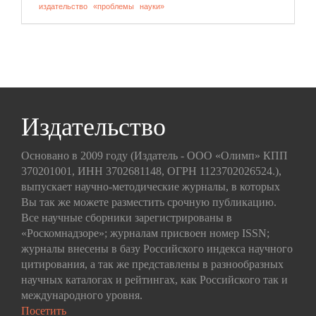
издательство
«проблемы
науки»
Издательство
Основано в 2009 году (Издатель - ООО «Олимп» КПП
370201001, ИНН 3702681148, ОГРН 1123702026524.),
выпускает научно-методические журналы, в которых
Вы так же можете разместить срочную публикацию.
Все научные сборники зарегистрированы в
«Роскомнадзоре»; журналам присвоен номер ISSN;
журналы внесены в базу Российского индекса научного
цитирования, а так же представлены в разнообразных
научных каталогах и рейтингах, как Российского так и
международного уровня.
Посетить