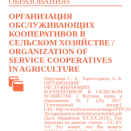
ОБРАЗОВАНИЯ»
ОРГАНИЗАЦИЯ
ОБСЛУЖИВАЮЩИХ
КООПЕРАТИВОВ В
СЕЛЬСКОМ ХОЗЯЙСТВЕ /
ORGANIZATION OF
SERVICE COOPERATIVES
IN AGRICULTURE
Омурзаков С. А., Торогелдиева А. Б.
ОРГАНИЗАЦИЯ
ОБСЛУЖИВАЮЩИХ
КООПЕРАТИВОВ В СЕЛЬСКОМ
ХОЗЯЙСТВЕ // Вестник науки и
образования №2 (26), 2017.
[Электронный ресурс].
URL:
http://scientificjournal.ru/images/PDF/
26/organizatsiya-obsluzhivayushchikh.pdf
(Дата обращения: ХХ.ХХ.201Х). Тип
лицензии на данную статью – CC BY
3.0. Это значит, что Вы можете