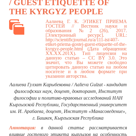
/ GUEST ETIQUETTE OF
THE KYRGYZ PEOPLE
Аалиева Г. К. ЭТИКЕТ ПРИЕМА
ГОСТЕЙ // Вестник науки и
образования №2 (26), 2017.
[Электронный ресурс]. URL:
http://scientificjournal.ru/a/111-ist/407-
etiket-priema-gostej-guest-etiquette-of-the-
kyrgyz-people.html
(Дата обращения:
ХХ.ХХ.201Х). Тип лицензии на
данную статью – CC BY 3.0. Это
значит, что Вы можете свободно
цитировать данную статью на любом
носителе и в любом формате при
указании авторства.
Аалиева Гулзат Карыбековна / Aalieva Gulzat - кандидат
философских наук, доцент, докторант, Институт
философии и политико-правовых исследований НАН
Кыргызской Республики, Государственный университет
им. И. Арабаева, доцент, Институт «Манасоведение»,
г. Бишкек, Кыргызская Республика
Аннотация:
в данной статье рассматривается
влияние гостевого этикета кыргызов на особенность