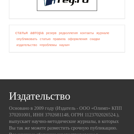
статья
автора
резерв
редколлегия
контакты
журнале
опубликовать
статью
правила
оформления
скидки
издательство
«проблемы
науки»
Издательство
Основано в 2009 году (Издатель - ООО «Олимп» КПП
370201001, ИНН 3702681148, ОГРН 1123702026524.),
выпускает научно-методические журналы, в которых
Вы так же можете разместить срочную публикацию.