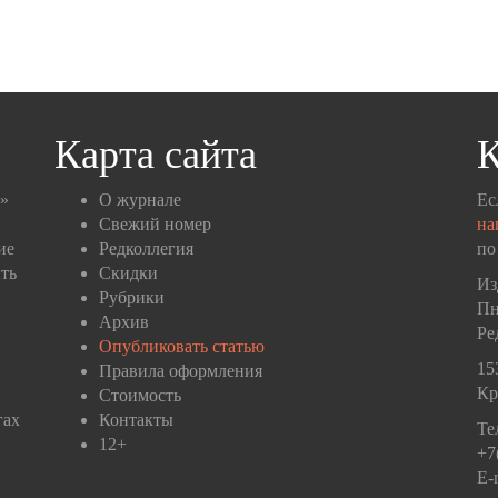
Карта сайта
К
п»
О журнале
Ес
Свежий номер
на
ие
Редколлегия
по
ть
Скидки
Из
Рубрики
Пн
Архив
Ре
Опубликовать статью
15
Правила оформления
Кр
Стоимость
гах
Контакты
Те
12+
+7
E-