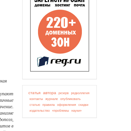
ская
статья
автора
тупают
резерв
редколлегия
контакты
журнале
опубликовать
личные
статью
правила
оформления
скидки
чение.
издательство
«проблемы
науки»
анизме
опоэз,
цитов в