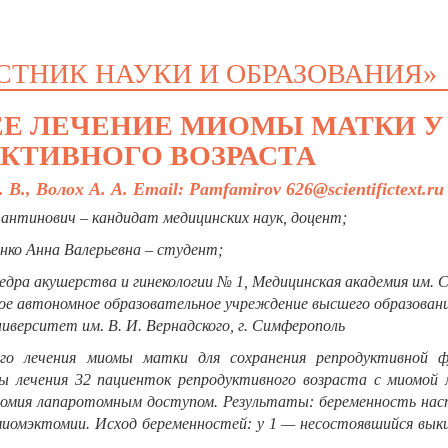
СТНИК НАУКИ И ОБРАЗОВАНИЯ»
Е ЛЕЧЕНИЕ МИОМЫ МАТКИ У
КТИВНОГО ВОЗРАСТА
., Волох А. А. Email: Pamfamirov 626@scientifictext.ru
тинович – кандидат медицинских наук, доцент;
нко Анна Валерьевна – студент;
едра акушерства и гинекологии № 1, Медицинская академия им. С
ное автономное образовательное учреждение высшего образован
верситет им. В. И. Вернадского, г. Симферополь
ого лечения миомы матки для сохранения репродуктивной ф
 лечения 32 пациенток репродуктивного возраста с миомой 
томия лапаротомным доступом. Результаты: беременность нас
 миомэктомии. Исход беременностей: у 1 — несостоявшийся вы