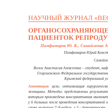
НАУЧНЫЙ ЖУРНАЛ «ВЕ
ОРГАНОСОХРАНЯЮЩЕ
ПАЦИЕНТОК РЕПРОДУ
Памфамиров Ю. К., Самойленко А. В
Памфамиров Юрий Констан
Самойле
Волох Анастасия Алексеевна – студент, каф
Георгиевского Федеральное государствен
Крымский федеральный уни
Аннотация:
цель: оптимизация хирургическ
женщины. Методы: представлены результаты
которым произведена консервативная миомэк
у 6 больных после проведения консервативной
сроке гестации 7–8 недель, у 3 – беременность