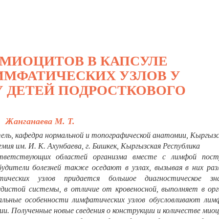
МИОЦИТОВ В КАПСУЛЕ
МФАТИЧЕСКИХ УЗЛОВ У
 ДЕТЕЙ ПОДРОСТКОВОГО
Жанганаева М. Т.
ель, кафедра нормальной и топографической анатомии, Кыргыз
мия им. И. К. Ахунбаева, г. Бишкек, Кыргызская Республика
тветствующих областей организма вместе с лимфой пос
будители болезней также оседают в узлах, вызывая в них раз
ических узлов придается большое диагностическое зна
дистой системы, в отличие от кровеносной, выполняет в орг
альные особенности лимфатических узлов обусловливают лимф
и. Полученные новые сведения о конструкции и количестве мио