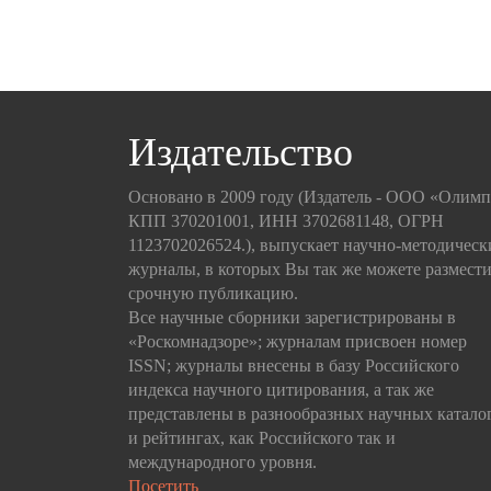
Издательство
Основано в 2009 году (Издатель - ООО «Олим
КПП 370201001, ИНН 3702681148, ОГРН
1123702026524.), выпускает научно-методическ
журналы, в которых Вы так же можете размести
срочную публикацию.
Все научные сборники зарегистрированы в
«Роскомнадзоре»; журналам присвоен номер
ISSN; журналы внесены в базу Российского
индекса научного цитирования, а так же
представлены в разнообразных научных катало
и рейтингах, как Российского так и
международного уровня.
Посетить