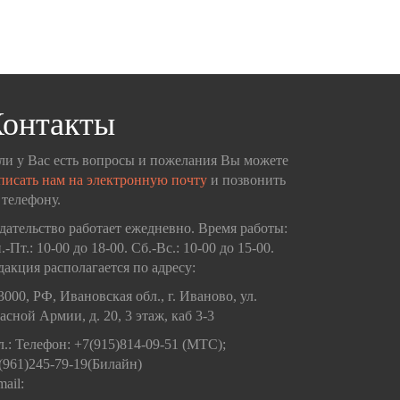
онтакты
ли у Вас есть вопросы и пожелания Вы можете
писать нам на электронную почту
и позвонить
 телефону.
дательство работает ежедневно. Время работы:
.-Пт.: 10-00 до 18-00. Сб.-Вс.: 10-00 до 15-00.
дакция располагается по адресу:
3000, РФ, Ивановская обл., г. Иваново, ул.
асной Армии, д. 20, 3 этаж, каб 3-3
л.: Телефон: +7(915)814-09-51 (МТС);
(961)245-79-19(Билайн)
mail: