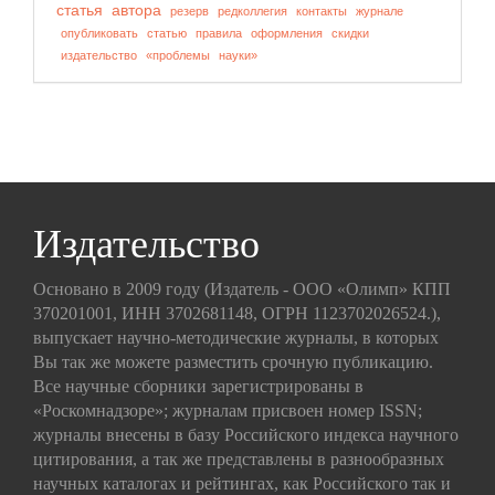
статья
автора
резерв
редколлегия
контакты
журнале
опубликовать
статью
правила
оформления
скидки
издательство
«проблемы
науки»
Издательство
Основано в 2009 году (Издатель - ООО «Олимп» КПП
370201001, ИНН 3702681148, ОГРН 1123702026524.),
выпускает научно-методические журналы, в которых
Вы так же можете разместить срочную публикацию.
Все научные сборники зарегистрированы в
«Роскомнадзоре»; журналам присвоен номер ISSN;
журналы внесены в базу Российского индекса научного
цитирования, а так же представлены в разнообразных
научных каталогах и рейтингах, как Российского так и