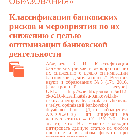
ОБРАЗОВАНИЯ»
Классификация банковских
рисков и мероприятия по их
снижению с целью
оптимизации банковской
деятельности
Абдулаев З. И. Классификация
банковских рисков и мероприятия по
их снижению с целью оптимизации
банковской деятельности // Вестник
науки и образования №5 (17), 2016.
[Электронный ресурс].
URL:
http://scientificjournal.ru/a/112-
eko/210-klassifikatsiya-bankovskikh-
riskov-i-meropriyatiya-po-ikh-snizheniyu-
s-tselyu-optimizatsii-bankovskoj-
deyatelnosti.html
(Дата обращения:
ХХ.ХХ.201Х). Тип лицензии на
данную статью – CC BY 3.0. Это
значит, что Вы можете свободно
цитировать данную статью на любом
носителе и в любом формате при