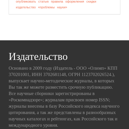
опубликовать
статью
правила
оформления
скидки
издательство
«проблемы
науки»
Издательство
Основано в 2009 году (Издатель - ООО «Олимп» КПП
370201001, ИНН 3702681148, ОГРН 1123702026524.),
выпускает научно-методические журналы, в которых
Вы так же можете разместить срочную публикацию.
Все научные сборники зарегистрированы в
«Роскомнадзоре»; журналам присвоен номер ISSN;
журналы внесены в базу Российского индекса научного
цитирования, а так же представлены в разнообразных
научных каталогах и рейтингах, как Российского так и
международного уровня.