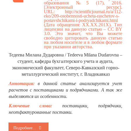
образования №5 (17), 2016.
[Электронный ресурс].
URL:
http://scientificjournal.ru/a/112-
eko/209-osobennosti-ucheta-raschetov-s-
postavshchikami-i-podryadchikami.html
(Дата обращения: ХХ.ХХ.201Х). Тип
лицензии на данную статью – CC BY
3.0. Это значит, что Вы можете
свободно цитировать данную статью
на любом носителе и в любом формате
при указании авторства.
Тедеева Милана Дударовна / Tedeeva Milana Dudarovna –
студент, кафедра бухгалтерского учета и аудита,
экономический факультет, Северо-Кавказский горно-
металлургический институт, г. Владикавказ
Аннотация:
в данной статье анализируется учет
расчетов с поставщиками и подрядчиками. А так же
выделяются их особенности.
Ключевые слова:
поставщики, подрядчики,
неотфактурованные поставки.
Подробнее...