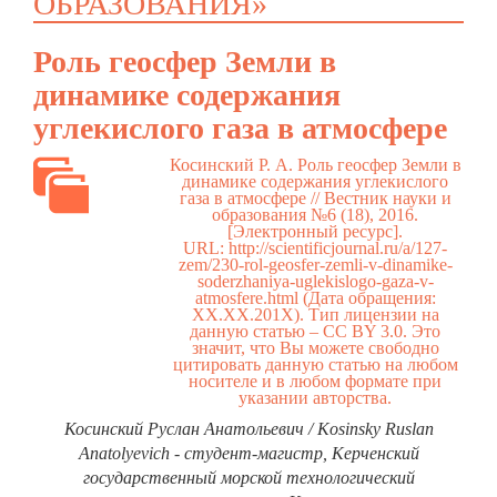
ОБРАЗОВАНИЯ»
Роль геосфер Земли в
динамике содержания
углекислого газа в атмосфере
Косинский Р. А. Роль геосфер Земли в
динамике содержания углекислого
газа в атмосфере // Вестник науки и
образования №6 (18), 2016.
[Электронный ресурс].
URL:
http://scientificjournal.ru/a/127-
zem/230-rol-geosfer-zemli-v-dinamike-
soderzhaniya-uglekislogo-gaza-v-
atmosfere.html
(Дата обращения:
ХХ.ХХ.201Х). Тип лицензии на
данную статью – CC BY 3.0. Это
значит, что Вы можете свободно
цитировать данную статью на любом
носителе и в любом формате при
указании авторства.
Косинский Руслан Анатольевич / Kosinsky Ruslan
Anatolyevich - студент-магистр, Керченский
государственный морской технологический