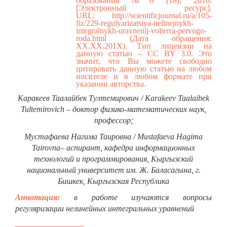
образования №6 (18), 2016.
[Электронный ресурс].
URL:
http://scientificjournal.ru/a/105-
fiz/229-regulyarizatsiya-nelinejnykh-
integralnykh-uravnenij-volterra-pervogo-
roda.html
(Дата обращения:
ХХ.ХХ.201Х). Тип лицензии на
данную статью – CC BY 3.0. Это
значит, что Вы можете свободно
цитировать данную статью на любом
носителе и в любом формате при
указании авторства.
Каракеев Таалайбек Тултемирович / Karakeev Taalaibek
Tultemirovich – доктор физико-математических наук,
профессор;
Мустафаева Нагима Таировна / Mustafaeva Hagima
Tairovna– аспирант, кафедра информационных
технологий и программирования, Кыргызский
национальный университет им. Ж. Баласагына, г.
Бишкек, Кыргызская Республика
Аннотация:
в работе изучаются вопросы
регуляризации нелинейных интегральных уравнений