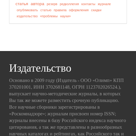
статья
автора
резерв
редколлегия
контакты
журнале
опубликовать
статью
правила
оформления
скидки
издательство
«проблемы
науки»
Издательство
Основано в 2009 году (Издатель - ООО «Олимп» КПП
370201001, ИНН 3702681148, ОГРН 1123702026524.),
выпускает научно-методические журналы, в которых
Вы так же можете разместить срочную публикацию.
Все научные сборники зарегистрированы в
«Роскомнадзоре»; журналам присвоен номер ISSN;
журналы внесены в базу Российского индекса научного
цитирования, а так же представлены в разнообразных
научных каталогах и рейтингах, как Российского так и